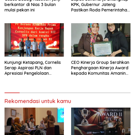
berkantor di Nias 3 bulan
KPK, Gubernur Jateng
mulai pekan ini
Pastikan Roda Pemerintahan
Berjalan Seperti Biasa
Kunjungi Ketapang, Cornelis
CEO Kinerja Group Serahkan
Serap Aspirasi PLN dan
Penghargaan Kinerja Award
Apresiasi Pengelolaan
kepada Komunitas Amanina
Limbah PT Borneo Alumindo
Event Organizer
Prima
Rekomendasi untuk kamu