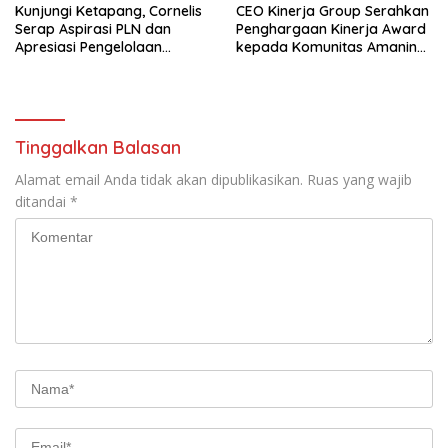
Kunjungi Ketapang, Cornelis
CEO Kinerja Group Serahkan
Serap Aspirasi PLN dan
Penghargaan Kinerja Award
Apresiasi Pengelolaan
kepada Komunitas Amanina
Limbah PT Borneo Alumindo
Event Organizer
Prima
Tinggalkan Balasan
Alamat email Anda tidak akan dipublikasikan.
Ruas yang wajib
ditandai
*