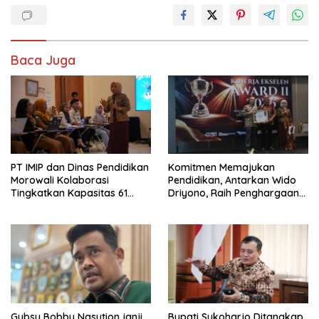
Baca Juga
PT IMIP dan Dinas Pendidikan
Komitmen Memajukan
Morowali Kolaborasi
Pendidikan, Antarkan Wido
Tingkatkan Kapasitas 61
Driyono, Raih Penghargaan
Kepala Sekolah di Bahodopi
Tokoh Inspiratif 2026
Gubsu Bobby Nasution janji
Bupati Sukoharjo Ditangkap