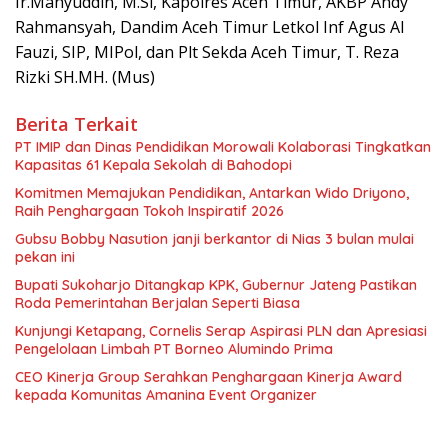
Ir.Mahyuddin, M.Si, Kapolres Aceh Timur, AKBP Andy
Rahmansyah, Dandim Aceh Timur Letkol Inf Agus Al
Fauzi, SIP, MIPol, dan Plt Sekda Aceh Timur, T. Reza
Rizki SH.MH. (Mus)
Berita Terkait
PT IMIP dan Dinas Pendidikan Morowali Kolaborasi Tingkatkan
Kapasitas 61 Kepala Sekolah di Bahodopi
Komitmen Memajukan Pendidikan, Antarkan Wido Driyono,
Raih Penghargaan Tokoh Inspiratif 2026
Gubsu Bobby Nasution janji berkantor di Nias 3 bulan mulai
pekan ini
Bupati Sukoharjo Ditangkap KPK, Gubernur Jateng Pastikan
Roda Pemerintahan Berjalan Seperti Biasa
Kunjungi Ketapang, Cornelis Serap Aspirasi PLN dan Apresiasi
Pengelolaan Limbah PT Borneo Alumindo Prima
CEO Kinerja Group Serahkan Penghargaan Kinerja Award
kepada Komunitas Amanina Event Organizer