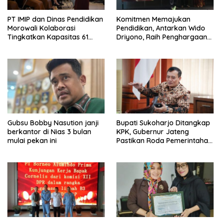
PT IMIP dan Dinas Pendidikan
Komitmen Memajukan
Morowali Kolaborasi
Pendidikan, Antarkan Wido
Tingkatkan Kapasitas 61
Driyono, Raih Penghargaan
Kepala Sekolah di Bahodopi
Tokoh Inspiratif 2026
Gubsu Bobby Nasution janji
Bupati Sukoharjo Ditangkap
berkantor di Nias 3 bulan
KPK, Gubernur Jateng
mulai pekan ini
Pastikan Roda Pemerintahan
Berjalan Seperti Biasa