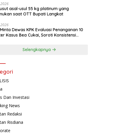
, 2026
usut asal-usul 55 kg platinum yang
mukan saat OTT Bupati Langkat
, 2026
Minta Dewas KPK Evaluasi Penanganan 10
ter Kasus Bea Cukai, Soroti Konsistensi
idikan
Selengkapnya
egori
ISIS
ta
is Dan Investasi
king News
tan Redaksi
tan Risdiana
orate