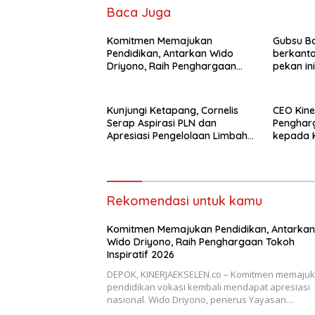
Baca Juga
Komitmen Memajukan
Gubsu Bo
Pendidikan, Antarkan Wido
berkanto
Driyono, Raih Penghargaan
pekan ini
Tokoh Inspiratif 2026
Kunjungi Ketapang, Cornelis
CEO Kine
Serap Aspirasi PLN dan
Penghar
Apresiasi Pengelolaan Limbah
kepada 
PT Borneo Alumindo Prima
Event Or
Rekomendasi untuk kamu
Komitmen Memajukan Pendidikan, Antarkan
Wido Driyono, Raih Penghargaan Tokoh
Inspiratif 2026
DEPOK, KINERJAEKSELEN.co – Komitmen memaju
pendidikan vokasi kembali mendapat apresiasi
nasional. Wido Driyono, penerus Yayasan…