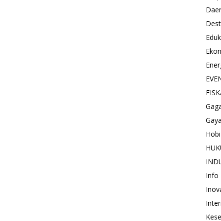
Dae
Dest
Eduk
Eko
Ener
EVE
FISK
Gag
Gaya
Hobi
HU
IND
Info
Inov
Inte
Kese