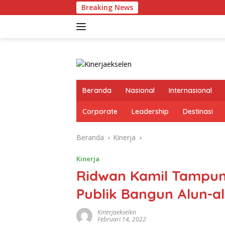
Langsung
Breaking News
Pertumbuhan
ke
konten
Beranda
Nasional
Internasional
Corporate
Leadership
Destinasi
Beranda
Kinerja
Kinerja
Ridwan Kamil Tampung
Publik Bangun Alun-a
Kinerjaekselen
Februari 14, 2022