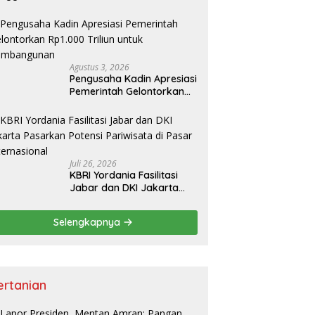
onomi Nasional
Agustus 3, 2026
Pengusaha Kadin Apresiasi
Pemerintah Gelontorkan
Rp1.000 Triliun untuk
Pembangunan
Juli 26, 2026
KBRI Yordania Fasilitasi
Jabar dan DKI Jakarta
Pasarkan Potensi
Pariwisata di Pasar
Selengkapnya
Internasional
ertanian