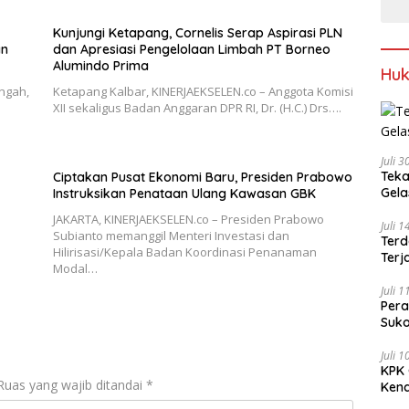
Kunjungi Ketapang, Cornelis Serap Aspirasi PLN
an
dan Apresiasi Pengelolaan Limbah PT Borneo
Alumindo Prima
Hu
ngah,
Ketapang Kalbar, KINERJAEKSELEN.co – Anggota Komisi
XII sekaligus Badan Anggaran DPR RI, Dr. (H.C.) Drs….
Juli 
Teka
Ciptakan Pusat Ekonomi Baru, Presiden Prabowo
Gel
Instruksikan Penataan Ulang Kawasan GBK
JAKARTA, KINERJAEKSELEN.co – Presiden Prabowo
Juli 
Subianto memanggil Menteri Investasi dan
Terd
Hilirisasi/Kepala Badan Koordinasi Penanaman
Terj
Modal…
Juli 
Pera
Suko
Juli 
KPK 
Ruas yang wajib ditandai
*
Kena