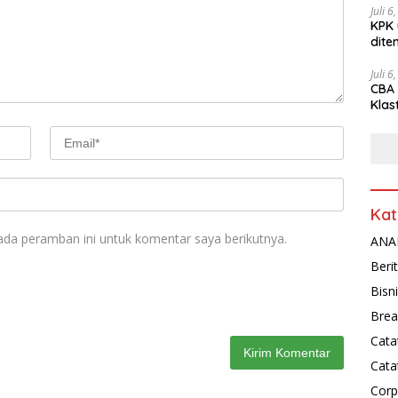
Juli 6
KPK 
dite
Juli 6
CBA 
Klas
Peny
Kat
ada peramban ini untuk komentar saya berikutnya.
ANAL
Beri
Bisn
Brea
Cata
Cata
Corp