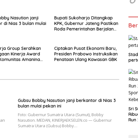
bby Nasution janji
Bupati Sukoharjo Ditangkap
r di Nias 3 bulan mulai
KPK, Gubernur Jateng Pastikan
Ber
Roda Pemerintahan Berjalan
Seperti Biasa
rja Group Serahkan
Ciptakan Pusat Ekonomi Baru,
gaan Kinerja Award
Presiden Prabowo Instruksikan
Stad
Komunitas Amanina
Penataan Ulang Kawasan GBK
pert
ganizer
Gubsu Bobby Nasution janji berkantor di Nias 3
bulan mulai pekan ini
Sri 
Ribu
Foto: Gubernur Sumatra Utara (Sumut), Bobby
Run 
kan
Nasution. MEDAN, KINERJAEKSELEN.co — Gubernur
Spor
Sumatra Utara (Gubsu) Bobby…
Keb