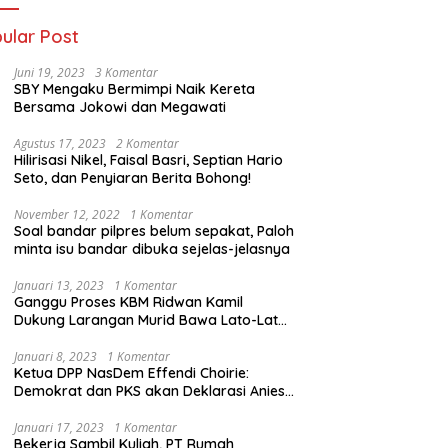
ular Post
Juni 19, 2023
3 Komentar
SBY Mengaku Bermimpi Naik Kereta
Bersama Jokowi dan Megawati
Agustus 17, 2023
2 Komentar
Hilirisasi Nikel, Faisal Basri, Septian Hario
Seto, dan Penyiaran Berita Bohong!
November 12, 2022
1 Komentar
Soal bandar pilpres belum sepakat, Paloh
minta isu bandar dibuka sejelas-jelasnya
Januari 13, 2023
1 Komentar
Ganggu Proses KBM Ridwan Kamil
Dukung Larangan Murid Bawa Lato-Lato
di Sekolah
Januari 8, 2023
1 Komentar
Ketua DPP NasDem Effendi Choirie:
Demokrat dan PKS akan Deklarasi Anies
Sebagai Capres di Februari
Januari 17, 2023
1 Komentar
Bekerja Sambil Kuliah, PT Rumah