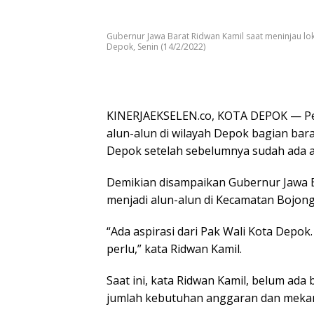
Gubernur Jawa Barat Ridwan Kamil saat meninjau lok
Depok, Senin (14/2/2022)
KINERJAEKSELEN.co, KOTA DEPOK — Pe
alun-alun di wilayah Depok bagian barat
Depok setelah sebelumnya sudah ada al
Demikian disampaikan Gubernur Jawa B
menjadi alun-alun di Kecamatan Bojongs
“Ada aspirasi dari Pak Wali Kota Depok
perlu,” kata Ridwan Kamil.
Saat ini, kata Ridwan Kamil, belum ad
jumlah kebutuhan anggaran dan meka