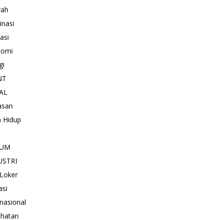
rah
inasi
asi
nomi
gi
NT
AL
asan
 Hidup
KUM
USTRI
 Loker
asi
rnasional
hatan