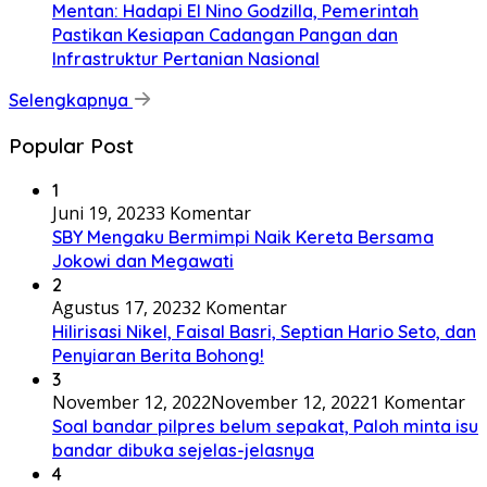
Mentan: Hadapi El Nino Godzilla, Pemerintah
Pastikan Kesiapan Cadangan Pangan dan
Infrastruktur Pertanian Nasional
Selengkapnya
Popular Post
1
Juni 19, 2023
3 Komentar
SBY Mengaku Bermimpi Naik Kereta Bersama
Jokowi dan Megawati
2
Agustus 17, 2023
2 Komentar
Hilirisasi Nikel, Faisal Basri, Septian Hario Seto, dan
Penyiaran Berita Bohong!
3
November 12, 2022
November 12, 2022
1 Komentar
Soal bandar pilpres belum sepakat, Paloh minta isu
bandar dibuka sejelas-jelasnya
4