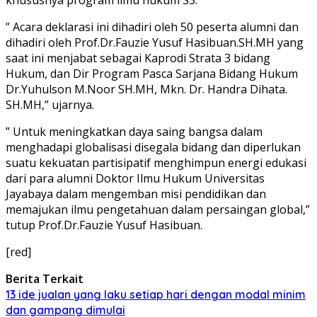
” Acara deklarasi ini dihadiri oleh 50 peserta alumni dan
dihadiri oleh Prof.Dr.Fauzie Yusuf Hasibuan.SH.MH yang
saat ini menjabat sebagai Kaprodi Strata 3 bidang
Hukum, dan Dir Program Pasca Sarjana Bidang Hukum
Dr.Yuhulson M.Noor SH.MH, Mkn. Dr. Handra Dihata.
SH.MH,” ujarnya.
” Untuk meningkatkan daya saing bangsa dalam
menghadapi globalisasi disegala bidang dan diperlukan
suatu kekuatan partisipatif menghimpun energi edukasi
dari para alumni Doktor Ilmu Hukum Universitas
Jayabaya dalam mengemban misi pendidikan dan
memajukan ilmu pengetahuan dalam persaingan global,”
tutup Prof.Dr.Fauzie Yusuf Hasibuan.
[red]
Berita Terkait
13 ide jualan yang laku setiap hari dengan modal minim
dan gampang dimulai