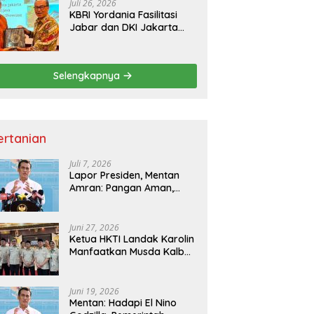
Juli 26, 2026
KBRI Yordania Fasilitasi
Jabar dan DKI Jakarta
Pasarkan Potensi
Pariwisata di Pasar
Internasional
Selengkapnya
ertanian
Juli 7, 2026
Lapor Presiden, Mentan
Amran: Pangan Aman,
Hilirisasi Dipercepat untuk
Kesejahteraan Petani
Juni 27, 2026
Ketua HKTI Landak Karolin
Manfaatkan Musda Kalbar
untuk Perkuat Sektor
Pangan
Juni 19, 2026
Mentan: Hadapi El Nino