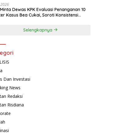
, 2026
Minta Dewas KPK Evaluasi Penanganan 10
ter Kasus Bea Cukai, Soroti Konsistensi
idikan
Selengkapnya
egori
ISIS
ta
is Dan Investasi
king News
tan Redaksi
tan Risdiana
orate
rah
inasi