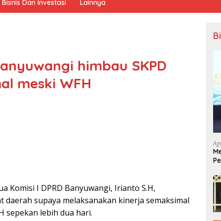
Bisnis Dan Investasi
Lainnya
B
 Banyuwangi himbau SKPD
mal meski WFH
Ag
Me
Pe
Ek
a Komisi I DPRD Banyuwangi, Irianto S.H,
 daerah supaya melaksanakan kinerja semaksimal
 sepekan lebih dua hari.