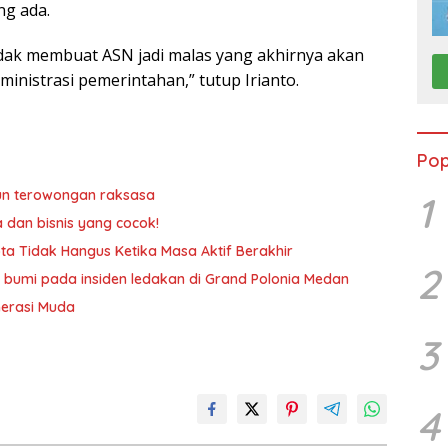
ng ada.
dak membuat ASN jadi malas yang akhirnya akan
nistrasi pemerintahan,” tutup Irianto.
Pop
un terowongan raksasa
1
a dan bisnis yang cocok!
ta Tidak Hangus Ketika Masa Aktif Berakhir
2
 bumi pada insiden ledakan di Grand Polonia Medan
nerasi Muda
3
4