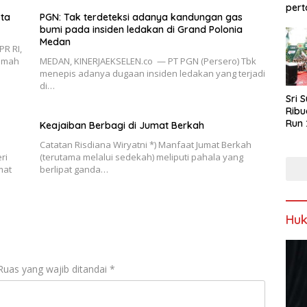
pert
ota
PGN: Tak terdeteksi adanya kandungan gas
bumi pada insiden ledakan di Grand Polonia
Medan
PR RI,
amah
MEDAN, KINERJAEKSELEN.co — PT PGN (Persero) Tbk
menepis adanya dugaan insiden ledakan yang terjadi
di…
Sri 
Ribu
Run 
Keajaiban Berbagi di Jumat Berkah
Spor
Catatan Risdiana Wiryatni *) Manfaat Jumat Berkah
Keb
ri
(terutama melalui sedekah) meliputi pahala yang
mat
berlipat ganda…
Hu
Ruas yang wajib ditandai
*