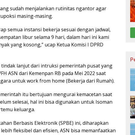
ng sudah menjalankan rutinitas ngantor agar
tupoksi masing-masing.
rap semua instansi bekerja sesuai dengan jadwal,
sempatan libur selama 9 hari, dalam hari ini kami
yak yang kosong,” ucap Ketua Komisi I DPRD
P
tindak lanjut dari intruksi pemerintah pusat yang
WFH ASN dari Kemenpan RB pada Mei 2022 saat
negara untuk work from home (Bekerja dari Rumah).
pemerintah itu bertujuan mengurai kemacetan saat
elum selesai, hal ini bisa digunakan untuk Isoman
rtemu keluarga.
han Berbasis Elektronik (SPBE) ini, diharapkan
lebih fleksibel dan efisien, ASN bisa memanfaatkan