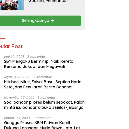
Godzilla, Pemerintah
Pastikan Kesiapan
Cadangan Pangan dan
Infrastruktur Pertanian
Selengkapnya
Nasional
ular Post
Juni 19, 2023
3 Komentar
SBY Mengaku Bermimpi Naik Kereta
Bersama Jokowi dan Megawati
Agustus 17, 2023
2 Komentar
Hilirisasi Nikel, Faisal Basri, Septian Hario
Seto, dan Penyiaran Berita Bohong!
November 12, 2022
1 Komentar
Soal bandar pilpres belum sepakat, Paloh
minta isu bandar dibuka sejelas-jelasnya
Januari 13, 2023
1 Komentar
Ganggu Proses KBM Ridwan Kamil
Dukung Larangan Murid Bawa Lato-Lato