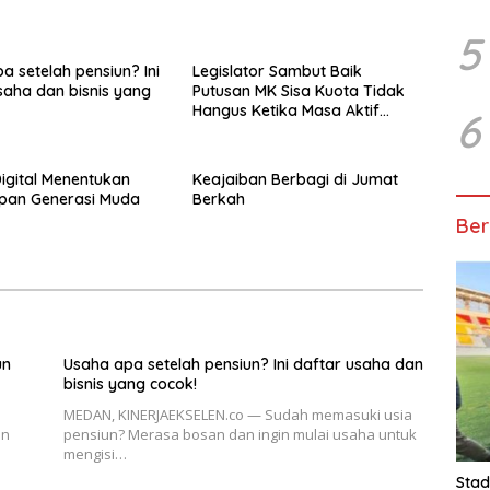
5
a setelah pensiun? Ini
Legislator Sambut Baik
saha dan bisnis yang
Putusan MK Sisa Kuota Tidak
Hangus Ketika Masa Aktif
6
Berakhir
Digital Menentukan
Keajaiban Berbagi di Jumat
pan Generasi Muda
Berkah
Ber
un
Usaha apa setelah pensiun? Ini daftar usaha dan
bisnis yang cocok!
MEDAN, KINERJAEKSELEN.co — Sudah memasuki usia
en
pensiun? Merasa bosan dan ingin mulai usaha untuk
mengisi…
Stad