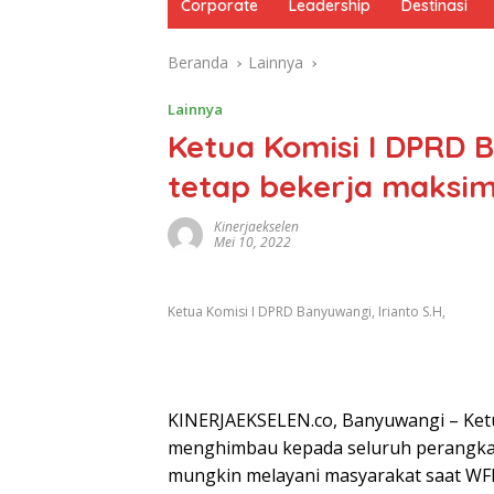
Corporate
Leadership
Destinasi
Beranda
Lainnya
Lainnya
Ketua Komisi I DPRD
tetap bekerja maksi
Kinerjaekselen
Mei 10, 2022
Ketua Komisi I DPRD Banyuwangi, Irianto S.H,
KINERJAEKSELEN.co, Banyuwangi – Ketu
menghimbau kepada seluruh perangkat
mungkin melayani masyarakat saat WFH