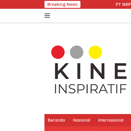
Langsung
Breaking News
PT IMIP dan Dinas Pendid
ke
konten
Beranda
Nasional
Internasional