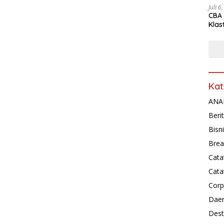
Juli 6
CBA 
Klas
Peny
Kat
ANAL
Beri
Bisn
Brea
Cata
Cata
Corp
Dae
Dest