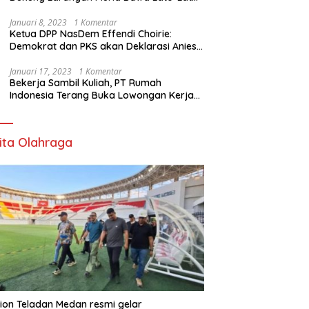
di Sekolah
Januari 8, 2023
1 Komentar
Ketua DPP NasDem Effendi Choirie:
Demokrat dan PKS akan Deklarasi Anies
Sebagai Capres di Februari
Januari 17, 2023
1 Komentar
Bekerja Sambil Kuliah, PT Rumah
Indonesia Terang Buka Lowongan Kerja
ke Australia
ita Olahraga
ion Teladan Medan resmi gelar