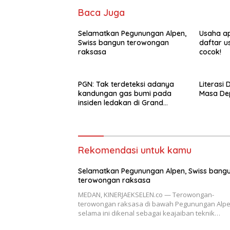
Baca Juga
Selamatkan Pegunungan Alpen,
Usaha ap
Swiss bangun terowongan
daftar u
raksasa
cocok!
PGN: Tak terdeteksi adanya
Literasi 
kandungan gas bumi pada
Masa De
insiden ledakan di Grand
Polonia Medan
Rekomendasi untuk kamu
Selamatkan Pegunungan Alpen, Swiss bang
terowongan raksasa
MEDAN, KINERJAEKSELEN.co — Terowongan-
terowongan raksasa di bawah Pegunungan Alp
selama ini dikenal sebagai keajaiban teknik…