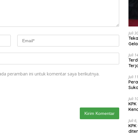
Juli 
Teka
Gel
Juli 
Terd
Terj
ada peramban ini untuk komentar saya berikutnya.
Juli 
Pera
Suko
Juli 
KPK 
Kena
Juli 6
KPK 
dite