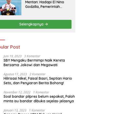
Mentan: Hadapi El Nino
Godzilla, Pemerintah
Pastikan Kesiapan
Cadangan Pangan dan
Infrastruktur Pertanian
Selengkapnya
Nasional
ular Post
Juni 19, 2023
3 Komentar
SBY Mengaku Bermimpi Naik Kereta
Bersama Jokowi dan Megawati
Agustus 17, 2023
2 Komentar
Hilirisasi Nikel, Faisal Basri, Septian Hario
Seto, dan Penyiaran Berita Bohong!
November 12, 2022
1 Komentar
Soal bandar pilpres belum sepakat, Paloh
minta isu bandar dibuka sejelas-jelasnya
Januari 13, 2023
1 Komentar