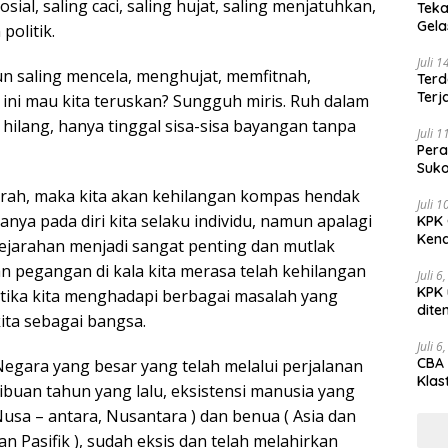
ial, saling caci, saling hujat, saling menjatuhkan,
Teka
Gel
olitik.
Juli 
un saling mencela, menghujat, memfitnah,
Terd
Terj
ini mau kita teruskan? Sungguh miris. Ruh dalam
hilang, hanya tinggal sisa-sisa bayangan tanpa
Juli 
Pera
Suko
arah, maka kita akan kehilangan kompas hendak
Juli 
anya pada diri kita selaku individu, namun apalagi
KPK 
Kena
ejarahan menjadi sangat penting dan mutlak
 pegangan di kala kita merasa telah kehilangan
Juli 6
KPK 
etika kita menghadapi berbagai masalah yang
dite
ta sebagai bangsa.
Juli 6
CBA 
egara yang besar yang telah melalui perjalanan
Klas
ibuan tahun yang lalu, eksistensi manusia yang
Peny
usa – antara, Nusantara ) dan benua ( Asia dan
an Pasifik ), sudah eksis dan telah melahirkan