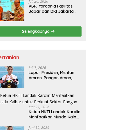
Juli 26, 2026
KBRI Yordania Fasilitasi
Jabar dan DKI Jakarta
Pasarkan Potensi
Pariwisata di Pasar
Internasional
Selengkapnya
ertanian
Juli 7, 2026
Lapor Presiden, Mentan
Amran: Pangan Aman,
Hilirisasi Dipercepat untuk
Kesejahteraan Petani
Juni 27, 2026
Ketua HKTI Landak Karolin
Manfaatkan Musda Kalbar
untuk Perkuat Sektor
Pangan
Juni 19, 2026