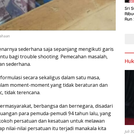
Sri 
Ribu
Run 
Spor
Keb
sahaan
enarnya sederhana saja sepanjang mengikuti garis
ntu bagi trouble shooting. Pemecahan masalah,
Hu
ran sederhana.
rformulasi secara sekaligus dalam satu masa,
dalam moment-moment yang tidak beraturan dan
c, tidak terencana.
bermasyarakat, berbangsa dan bernegara, disadari
erjuangan para pemuda-pemudi 94 tahun lalu, yang
kokoh persatuan dan kesatuan untuk melawan
nilai-nilai persatuan itu terjadi manakala kita
Juli 