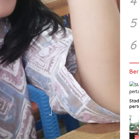
4
5
6
Ber
Stad
pert