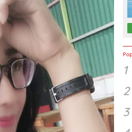
Pop
1
2
3