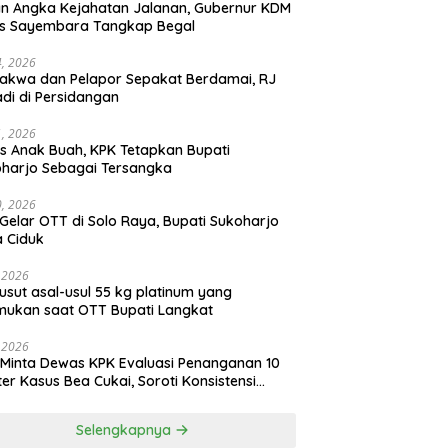
n Angka Kejahatan Jalanan, Gubernur KDM
as Sayembara Tangkap Begal
14, 2026
akwa dan Pelapor Sepakat Berdamai, RJ
adi di Persidangan
11, 2026
s Anak Buah, KPK Tetapkan Bupati
harjo Sebagai Tersangka
10, 2026
Gelar OTT di Solo Raya, Bupati Sukoharjo
 Ciduk
, 2026
usut asal-usul 55 kg platinum yang
mukan saat OTT Bupati Langkat
, 2026
Minta Dewas KPK Evaluasi Penanganan 10
ter Kasus Bea Cukai, Soroti Konsistensi
idikan
Selengkapnya