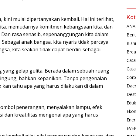
Kat
kini mulai dipertanyakan kembali. Hal ini terlihat,
ANAL
kita, memudarnya komitmen kebangsaan kita, dan
. Dan rasa senasib, sepenanggungan kita dalam
Beri
 Sebagai anak bangsa, kita nyaris tidak percaya
Bisn
gsa, kita seakan tidak dapat berdiri sebagai
Brea
Cata
Cata
g yang gelap gulita. Berada dalam sebuah ruang
Corp
bingung, bahkan kepanikan. Tanpa pengenalan
k kan tahu apa yang harus dilakukan di dalam
Dae
Dest
Eduk
ombol penerangan, menyalakan lampu, efek
Eko
si dan kreatifitas mengenai apa yang harus
Ener
EVE
jut kembali nilai-nilai persatuan dan kesatuan, dan