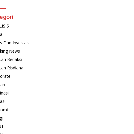
egori
ISIS
ta
is Dan Investasi
king News
tan Redaksi
tan Risdiana
orate
rah
inasi
asi
nomi
gi
NT