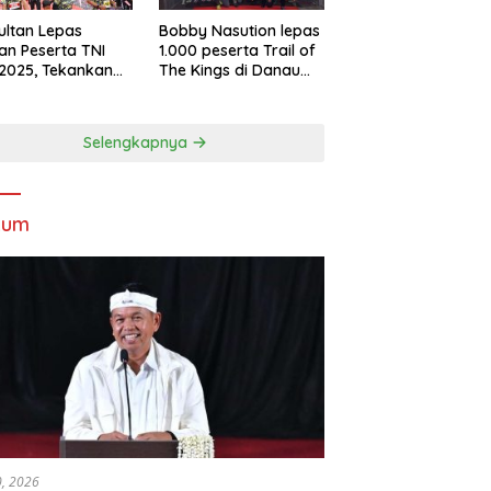
Sultan Lepas
Bobby Nasution lepas
an Peserta TNI
1.000 peserta Trail of
2025, Tekankan
The Kings di Danau
tifitas dan
Toba
ersamaan
Selengkapnya
kum
30, 2026