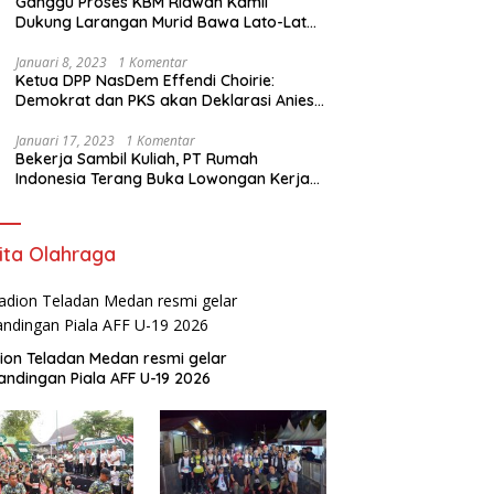
Ganggu Proses KBM Ridwan Kamil
Dukung Larangan Murid Bawa Lato-Lato
di Sekolah
Januari 8, 2023
1 Komentar
Ketua DPP NasDem Effendi Choirie:
Demokrat dan PKS akan Deklarasi Anies
Sebagai Capres di Februari
Januari 17, 2023
1 Komentar
Bekerja Sambil Kuliah, PT Rumah
Indonesia Terang Buka Lowongan Kerja
ke Australia
ita Olahraga
ion Teladan Medan resmi gelar
andingan Piala AFF U-19 2026