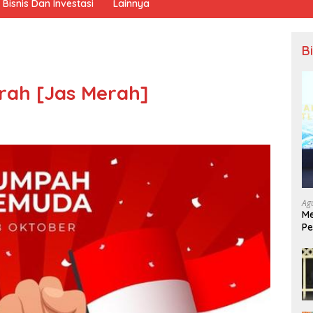
Bisnis Dan Investasi
Lainnya
B
rah [Jas Merah]
Ag
Me
Pe
Ek