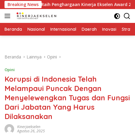
Langsung
Ibrahim Raih Penghargaan Kinerja Ekselen Award 2026
Breaking News
ke
konten
Beranda
Nasional
Internasional
Daerah
Inovasi
Strate
Beranda
Lainnya
Opini
Opini
Korupsi di Indonesia Telah
Melampaui Puncak Dengan
Menyelewengkan Tugas dan Fungsi
Dari Jabatan Yang Harus
Dilaksanakan
Kinerjaekselen
Agustus 26, 2025