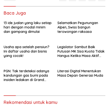
Baca Juga
13 ide jualan yang laku setiap
Selamatkan Pegunungan
hari dengan modal minim
Alpen, Swiss bangun
dan gampang dimulai
terowongan raksasa
Usaha apa setelah pensiun?
Legislator Sambut Baik
Ini daftar usaha dan bisnis
Putusan MK Sisa Kuota Tidak
yang cocok!
Hangus Ketika Masa Aktif
Berakhir
PGN: Tak terdeteksi adanya
Literasi Digital Menentukan
kandungan gas bumi pada
Masa Depan Generasi Muda
insiden ledakan di Grand
Polonia Medan
Rekomendasi untuk kamu