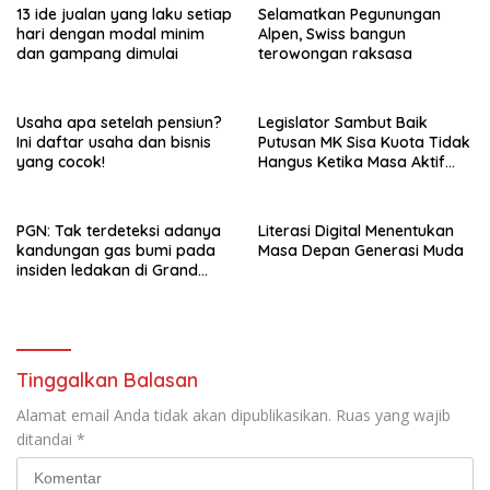
13 ide jualan yang laku setiap
Selamatkan Pegunungan
hari dengan modal minim
Alpen, Swiss bangun
dan gampang dimulai
terowongan raksasa
Usaha apa setelah pensiun?
Legislator Sambut Baik
Ini daftar usaha dan bisnis
Putusan MK Sisa Kuota Tidak
yang cocok!
Hangus Ketika Masa Aktif
Berakhir
PGN: Tak terdeteksi adanya
Literasi Digital Menentukan
kandungan gas bumi pada
Masa Depan Generasi Muda
insiden ledakan di Grand
Polonia Medan
Tinggalkan Balasan
Alamat email Anda tidak akan dipublikasikan.
Ruas yang wajib
ditandai
*