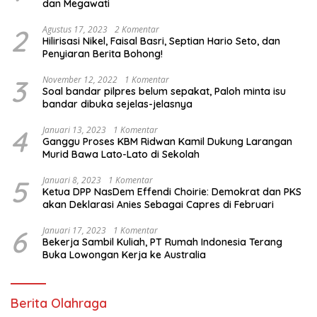
dan Megawati
2
Agustus 17, 2023
2 Komentar
Hilirisasi Nikel, Faisal Basri, Septian Hario Seto, dan
Penyiaran Berita Bohong!
3
November 12, 2022
1 Komentar
Soal bandar pilpres belum sepakat, Paloh minta isu
bandar dibuka sejelas-jelasnya
4
Januari 13, 2023
1 Komentar
Ganggu Proses KBM Ridwan Kamil Dukung Larangan
Murid Bawa Lato-Lato di Sekolah
5
Januari 8, 2023
1 Komentar
Ketua DPP NasDem Effendi Choirie: Demokrat dan PKS
akan Deklarasi Anies Sebagai Capres di Februari
6
Januari 17, 2023
1 Komentar
Bekerja Sambil Kuliah, PT Rumah Indonesia Terang
Buka Lowongan Kerja ke Australia
Berita Olahraga