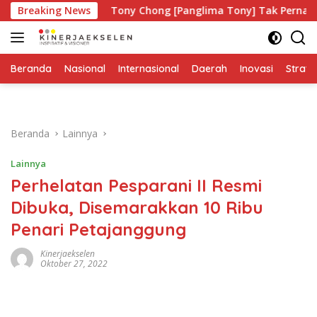
Langsung
pa?
Breaking News
Tony Chong [Panglima Tony] Tak Pernah Lelah Menj
ke
konten
Beranda
Nasional
Internasional
Daerah
Inovasi
Strate
Beranda
Lainnya
Lainnya
Perhelatan Pesparani II Resmi
Dibuka, Disemarakkan 10 Ribu
Penari Petajanggung
Kinerjaekselen
Oktober 27, 2022