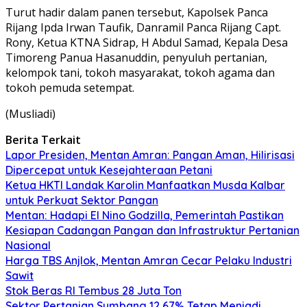
Turut hadir dalam panen tersebut, Kapolsek Panca
Rijang Ipda Irwan Taufik, Danramil Panca Rijang Capt.
Rony, Ketua KTNA Sidrap, H Abdul Samad, Kepala Desa
Timoreng Panua Hasanuddin, penyuluh pertanian,
kelompok tani, tokoh masyarakat, tokoh agama dan
tokoh pemuda setempat.
(Musliadi)
Berita Terkait
Lapor Presiden, Mentan Amran: Pangan Aman, Hilirisasi
Dipercepat untuk Kesejahteraan Petani
Ketua HKTI Landak Karolin Manfaatkan Musda Kalbar
untuk Perkuat Sektor Pangan
Mentan: Hadapi El Nino Godzilla, Pemerintah Pastikan
Kesiapan Cadangan Pangan dan Infrastruktur Pertanian
Nasional
Harga TBS Anjlok, Mentan Amran Cecar Pelaku Industri
Sawit
Stok Beras RI Tembus 28 Juta Ton
Sektor Pertanian Sumbang 12,67% Tetap Menjadi