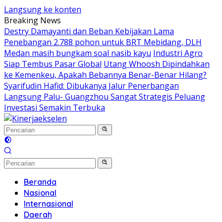
Langsung ke konten
Breaking News
Destry Damayanti dan Beban Kebijakan Lama
Penebangan 2.788 pohon untuk BRT Mebidang, DLH
Medan masih bungkam soal nasib kayu
Industri Agro
Siap Tembus Pasar Global
Utang Whoosh Dipindahkan
ke Kemenkeu, Apakah Bebannya Benar-Benar Hilang?
Syarifudin Hafid: Dibukanya Jalur Penerbangan
Langsung Palu- Guangzhou Sangat Strategis Peluang
Investasi Semakin Terbuka
Beranda
Nasional
Internasional
Daerah