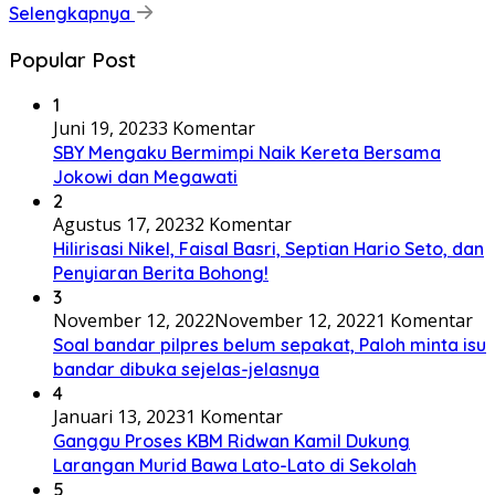
Selengkapnya
Popular Post
1
Juni 19, 2023
3 Komentar
SBY Mengaku Bermimpi Naik Kereta Bersama
Jokowi dan Megawati
2
Agustus 17, 2023
2 Komentar
Hilirisasi Nikel, Faisal Basri, Septian Hario Seto, dan
Penyiaran Berita Bohong!
3
November 12, 2022
November 12, 2022
1 Komentar
Soal bandar pilpres belum sepakat, Paloh minta isu
bandar dibuka sejelas-jelasnya
4
Januari 13, 2023
1 Komentar
Ganggu Proses KBM Ridwan Kamil Dukung
Larangan Murid Bawa Lato-Lato di Sekolah
5