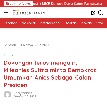
Langsung
uatan Industri MICE Dorong Daya Saing Pariwisata Indonesia
Breaking News
ke
konten
Beranda
Nasional
Internasional
Daerah
Inovasi
Strate
Beranda
Lainnya
Politik
Politik
Dukungan terus mengalir,
Mileanies Sultra minta Demokrat
Umumkan Anies Sebagai Calon
Presiden
Kinerjaekselen
Oktober 30, 2022