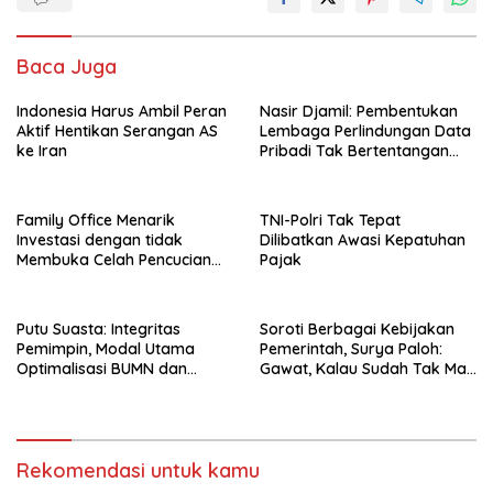
Baca Juga
Indonesia Harus Ambil Peran
Nasir Djamil: Pembentukan
Aktif Hentikan Serangan AS
Lembaga Perlindungan Data
ke Iran
Pribadi Tak Bertentangan
Dengan UUD 45
Family Office Menarik
TNI-Polri Tak Tepat
Investasi dengan tidak
Dilibatkan Awasi Kepatuhan
Membuka Celah Pencucian
Pajak
Uang
Putu Suasta: Integritas
Soroti Berbagai Kebijakan
Pemimpin, Modal Utama
Pemerintah, Surya Paloh:
Optimalisasi BUMN dan
Gawat, Kalau Sudah Tak Mau
Basmi Korupsi
Dikoreksi
Rekomendasi untuk kamu