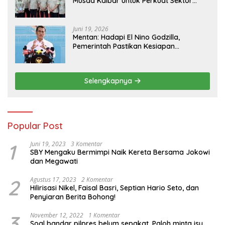
Musda Kalbar untuk Perkuat Sektor
Pangan
Juni 19, 2026
Mentan: Hadapi El Nino Godzilla,
Pemerintah Pastikan Kesiapan
Cadangan Pangan dan Infrastruktur
Pertanian Nasional
Selengkapnya
Popular Post
1
Juni 19, 2023
3 Komentar
SBY Mengaku Bermimpi Naik Kereta Bersama Jokowi
dan Megawati
2
Agustus 17, 2023
2 Komentar
Hilirisasi Nikel, Faisal Basri, Septian Hario Seto, dan
Penyiaran Berita Bohong!
3
November 12, 2022
1 Komentar
Soal bandar pilpres belum sepakat, Paloh minta isu