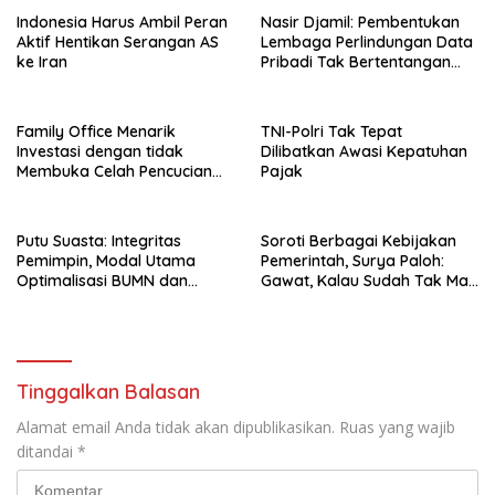
Indonesia Harus Ambil Peran
Nasir Djamil: Pembentukan
Aktif Hentikan Serangan AS
Lembaga Perlindungan Data
ke Iran
Pribadi Tak Bertentangan
Dengan UUD 45
Family Office Menarik
TNI-Polri Tak Tepat
Investasi dengan tidak
Dilibatkan Awasi Kepatuhan
Membuka Celah Pencucian
Pajak
Uang
Putu Suasta: Integritas
Soroti Berbagai Kebijakan
Pemimpin, Modal Utama
Pemerintah, Surya Paloh:
Optimalisasi BUMN dan
Gawat, Kalau Sudah Tak Mau
Basmi Korupsi
Dikoreksi
Tinggalkan Balasan
Alamat email Anda tidak akan dipublikasikan.
Ruas yang wajib
ditandai
*