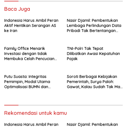
Baca Juga
Indonesia Harus Ambil Peran
Nasir Djamil: Pembentukan
Aktif Hentikan Serangan AS
Lembaga Perlindungan Data
ke Iran
Pribadi Tak Bertentangan
Dengan UUD 45
Family Office Menarik
TNI-Polri Tak Tepat
Investasi dengan tidak
Dilibatkan Awasi Kepatuhan
Membuka Celah Pencucian
Pajak
Uang
Putu Suasta: Integritas
Soroti Berbagai Kebijakan
Pemimpin, Modal Utama
Pemerintah, Surya Paloh:
Optimalisasi BUMN dan
Gawat, Kalau Sudah Tak Mau
Basmi Korupsi
Dikoreksi
Rekomendasi untuk kamu
Indonesia Harus Ambil Peran
Nasir Djamil: Pembentukan