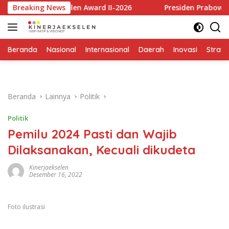
Langsung
ja Ekselen Award II-2026
Breaking News
Presiden Prabowo Apresiasi R
ke
konten
Beranda
Nasional
Internasional
Daerah
Inovasi
Strate
Beranda
Lainnya
Politik
Politik
Pemilu 2024 Pasti dan Wajib
Dilaksanakan, Kecuali dikudeta
Kinerjaekselen
Desember 16, 2022
Foto ilustrasi