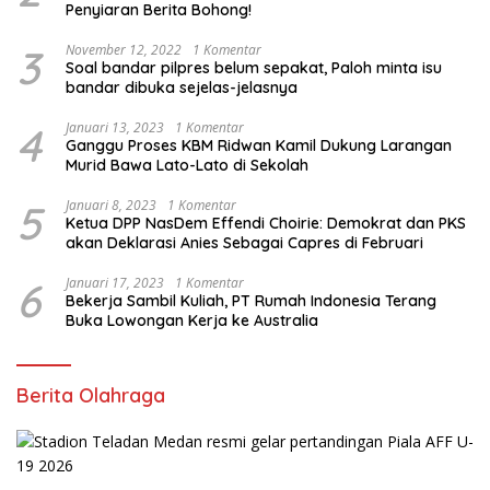
Penyiaran Berita Bohong!
3
November 12, 2022
1 Komentar
Soal bandar pilpres belum sepakat, Paloh minta isu
bandar dibuka sejelas-jelasnya
4
Januari 13, 2023
1 Komentar
Ganggu Proses KBM Ridwan Kamil Dukung Larangan
Murid Bawa Lato-Lato di Sekolah
5
Januari 8, 2023
1 Komentar
Ketua DPP NasDem Effendi Choirie: Demokrat dan PKS
akan Deklarasi Anies Sebagai Capres di Februari
6
Januari 17, 2023
1 Komentar
Bekerja Sambil Kuliah, PT Rumah Indonesia Terang
Buka Lowongan Kerja ke Australia
Berita Olahraga