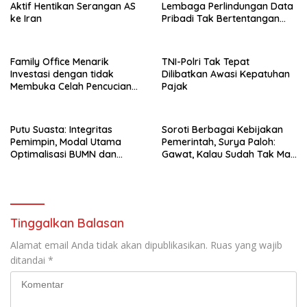
Aktif Hentikan Serangan AS
Lembaga Perlindungan Data
ke Iran
Pribadi Tak Bertentangan
Dengan UUD 45
Family Office Menarik
TNI-Polri Tak Tepat
Investasi dengan tidak
Dilibatkan Awasi Kepatuhan
Membuka Celah Pencucian
Pajak
Uang
Putu Suasta: Integritas
Soroti Berbagai Kebijakan
Pemimpin, Modal Utama
Pemerintah, Surya Paloh:
Optimalisasi BUMN dan
Gawat, Kalau Sudah Tak Mau
Basmi Korupsi
Dikoreksi
Tinggalkan Balasan
Alamat email Anda tidak akan dipublikasikan.
Ruas yang wajib
ditandai
*