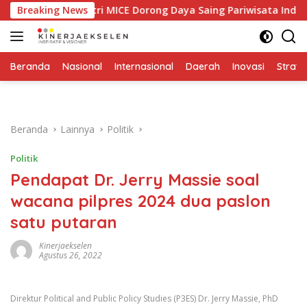
Langsung
atan Industri MICE Dorong Daya Saing Pariwisata Indonesia
Breaking News
ke
konten
Beranda
Nasional
Internasional
Daerah
Inovasi
Strate
Beranda
Lainnya
Politik
Politik
Pendapat Dr. Jerry Massie soal
wacana pilpres 2024 dua paslon
satu putaran
Kinerjaekselen
Agustus 26, 2022
Direktur Political and Public Policy Studies (P3ES) Dr. Jerry Massie, PhD