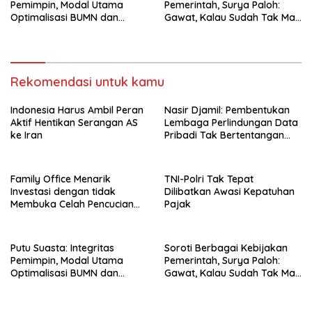
Pemimpin, Modal Utama
Pemerintah, Surya Paloh:
Optimalisasi BUMN dan
Gawat, Kalau Sudah Tak Mau
Basmi Korupsi
Dikoreksi
Rekomendasi untuk kamu
Indonesia Harus Ambil Peran
Nasir Djamil: Pembentukan
Aktif Hentikan Serangan AS
Lembaga Perlindungan Data
ke Iran
Pribadi Tak Bertentangan
Dengan UUD 45
Family Office Menarik
TNI-Polri Tak Tepat
Investasi dengan tidak
Dilibatkan Awasi Kepatuhan
Membuka Celah Pencucian
Pajak
Uang
Putu Suasta: Integritas
Soroti Berbagai Kebijakan
Pemimpin, Modal Utama
Pemerintah, Surya Paloh:
Optimalisasi BUMN dan
Gawat, Kalau Sudah Tak Mau
Basmi Korupsi
Dikoreksi