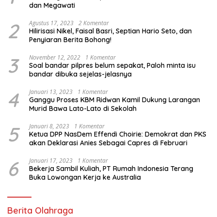
dan Megawati
2
Agustus 17, 2023
2 Komentar
Hilirisasi Nikel, Faisal Basri, Septian Hario Seto, dan
Penyiaran Berita Bohong!
3
November 12, 2022
1 Komentar
Soal bandar pilpres belum sepakat, Paloh minta isu
bandar dibuka sejelas-jelasnya
4
Januari 13, 2023
1 Komentar
Ganggu Proses KBM Ridwan Kamil Dukung Larangan
Murid Bawa Lato-Lato di Sekolah
5
Januari 8, 2023
1 Komentar
Ketua DPP NasDem Effendi Choirie: Demokrat dan PKS
akan Deklarasi Anies Sebagai Capres di Februari
6
Januari 17, 2023
1 Komentar
Bekerja Sambil Kuliah, PT Rumah Indonesia Terang
Buka Lowongan Kerja ke Australia
Berita Olahraga