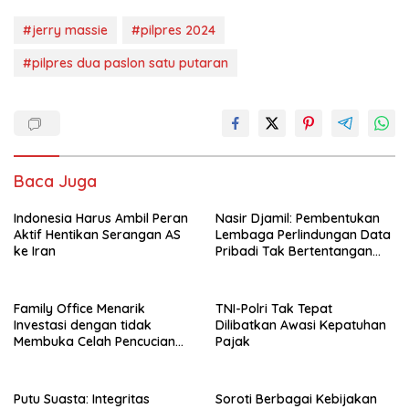
#jerry massie
#pilpres 2024
#pilpres dua paslon satu putaran
Baca Juga
Indonesia Harus Ambil Peran
Nasir Djamil: Pembentukan
Aktif Hentikan Serangan AS
Lembaga Perlindungan Data
ke Iran
Pribadi Tak Bertentangan
Dengan UUD 45
Family Office Menarik
TNI-Polri Tak Tepat
Investasi dengan tidak
Dilibatkan Awasi Kepatuhan
Membuka Celah Pencucian
Pajak
Uang
Putu Suasta: Integritas
Soroti Berbagai Kebijakan