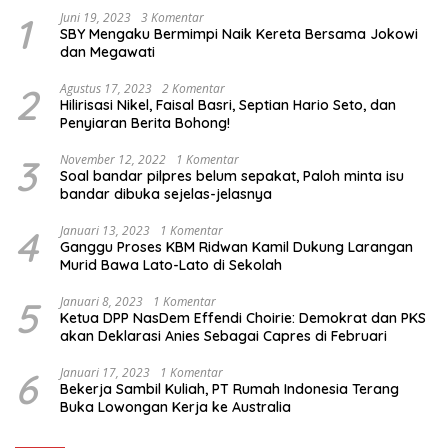
1
Juni 19, 2023
3 Komentar
SBY Mengaku Bermimpi Naik Kereta Bersama Jokowi
dan Megawati
2
Agustus 17, 2023
2 Komentar
Hilirisasi Nikel, Faisal Basri, Septian Hario Seto, dan
Penyiaran Berita Bohong!
3
November 12, 2022
1 Komentar
Soal bandar pilpres belum sepakat, Paloh minta isu
bandar dibuka sejelas-jelasnya
4
Januari 13, 2023
1 Komentar
Ganggu Proses KBM Ridwan Kamil Dukung Larangan
Murid Bawa Lato-Lato di Sekolah
5
Januari 8, 2023
1 Komentar
Ketua DPP NasDem Effendi Choirie: Demokrat dan PKS
akan Deklarasi Anies Sebagai Capres di Februari
6
Januari 17, 2023
1 Komentar
Bekerja Sambil Kuliah, PT Rumah Indonesia Terang
Buka Lowongan Kerja ke Australia