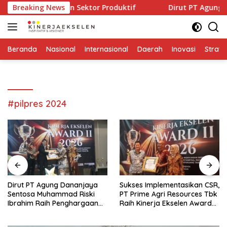
Langsung
 Penguatan Sektor Produktif
Breaking News
Dirut PT Agung Dananjay
ke
konten
Beranda
Nasional
Internasional
Daerah
Inovasi
Strate
#pilpres 2024
Dirut PT Agung Dananjaya
Sukses Implementasikan CSR,
Sentosa Muhammad Riski
PT Prime Agri Resources Tbk
Ibrahim Raih Penghargaan
Raih Kinerja Ekselen Award
Kinerja Ekselen Award 2026
II-2026