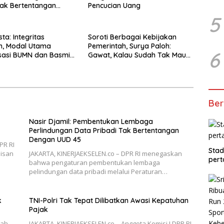
Tak Bertentangan
Pencucian Uang
UUD 45
5
ta: Integritas
Soroti Berbagai Kebijakan
n, Modal Utama
Pemerintah, Surya Paloh:
6
sasi BUMN dan Basmi
Gawat, Kalau Sudah Tak Mau
Dikoreksi
Ber
Nasir Djamil: Pembentukan Lembaga
Perlindungan Data Pribadi Tak Bertentangan
Dengan UUD 45
PR RI
Stad
isan
JAKARTA, KINERJAEKSELEN.co – DPR RI menegaskan
pert
bahwa pengaturan pembentukan lembaga
pelindungan data pribadi melalui Peraturan…
k
TNI-Polri Tak Tepat Dilibatkan Awasi Kepatuhan
Pajak
tah
JAKARTA, KINERJAEKSELEN.co – Anggota Komisi I DPR RI,