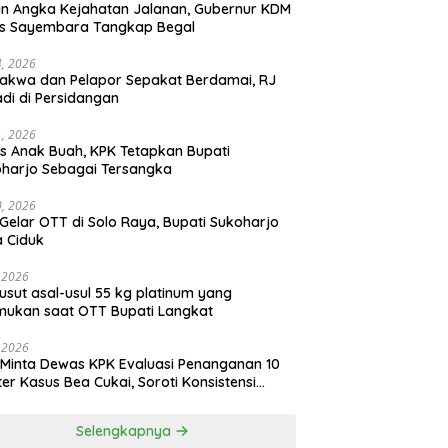
n Angka Kejahatan Jalanan, Gubernur KDM
as Sayembara Tangkap Begal
14, 2026
akwa dan Pelapor Sepakat Berdamai, RJ
adi di Persidangan
11, 2026
s Anak Buah, KPK Tetapkan Bupati
harjo Sebagai Tersangka
10, 2026
Gelar OTT di Solo Raya, Bupati Sukoharjo
 Ciduk
, 2026
usut asal-usul 55 kg platinum yang
mukan saat OTT Bupati Langkat
, 2026
Minta Dewas KPK Evaluasi Penanganan 10
ter Kasus Bea Cukai, Soroti Konsistensi
idikan
Selengkapnya