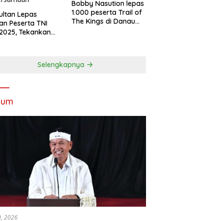
Bobby Nasution lepas
1.000 peserta Trail of
Sultan Lepas
The Kings di Danau
an Peserta TNI
Toba
2025, Tekankan
tifitas dan
ersamaan
Selengkapnya
kum
30, 2026