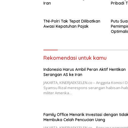
Iran
Pribadi 
Dengan 
TNI-Polri Tak Tepat Dilibatkan
Putu Suas
Awasi Kepatuhan Pajak
Pemimpi
Optimali
Korupsi
Rekomendasi untuk kamu
Indonesia Harus Ambil Peran Aktif Hentikan
Serangan AS ke Iran
JAKARTA, KINERJAEKSELEN.co – Anggota Komisi I D
Syamsu Rizal merespons serangan habisan-hab
militer Amerika…
Family Office Menarik Investasi dengan tida
Membuka Celah Pencucian Uang
JAKARTA, KINERJAEKSELEN.co – Rencana pemerin