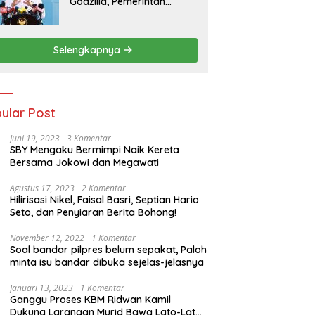
Godzilla, Pemerintah
Pastikan Kesiapan
Cadangan Pangan dan
Infrastruktur Pertanian
Selengkapnya
Nasional
ular Post
Juni 19, 2023
3 Komentar
SBY Mengaku Bermimpi Naik Kereta
Bersama Jokowi dan Megawati
Agustus 17, 2023
2 Komentar
Hilirisasi Nikel, Faisal Basri, Septian Hario
Seto, dan Penyiaran Berita Bohong!
November 12, 2022
1 Komentar
Soal bandar pilpres belum sepakat, Paloh
minta isu bandar dibuka sejelas-jelasnya
Januari 13, 2023
1 Komentar
Ganggu Proses KBM Ridwan Kamil
Dukung Larangan Murid Bawa Lato-Lato