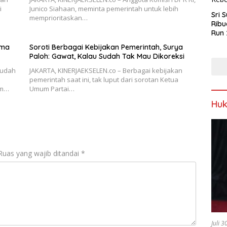
i
Junico Siahaan, meminta pemerintah untuk lebih
Sri 
memprioritaskan…
Ribu
Run 
Spor
ama
Soroti Berbagai Kebijakan Pemerintah, Surya
Keb
Paloh: Gawat, Kalau Sudah Tak Mau Dikoreksi
sudah
JAKARTA, KINERJAEKSELEN.co – Berbagai kebijakan
pemerintah saat ini, tak luput dari sorotan Ketua
am…
Umum Partai…
Hu
Ruas yang wajib ditandai
*
Juli 