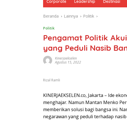
Corporate
Leadership
Destinasi
Beranda
Lainnya
Politik
Politik
Pengamat Politik Aku
yang Peduli Nasib Ba
Kinerjaekselen
Agustus 15, 2022
Rizal Ramli
KINERJAEKSELEN.co, Jakarta – Ide eko
menghajar. Namun Mantan Menko Perek
memberikan solusi bagi bangsa ini. Na
negarawan yang peduli terhadap nasib