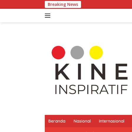
Langsung
Breaking News
Ke
ke
konten
Beranda
Nasional
Internasional