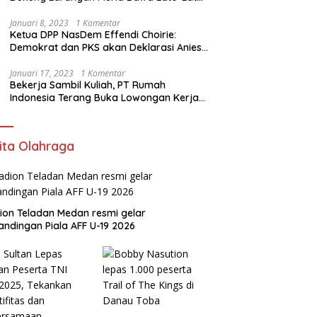
di Sekolah
Januari 8, 2023
1 Komentar
Ketua DPP NasDem Effendi Choirie:
Demokrat dan PKS akan Deklarasi Anies
Sebagai Capres di Februari
Januari 17, 2023
1 Komentar
Bekerja Sambil Kuliah, PT Rumah
Indonesia Terang Buka Lowongan Kerja
ke Australia
ita Olahraga
ion Teladan Medan resmi gelar
andingan Piala AFF U-19 2026