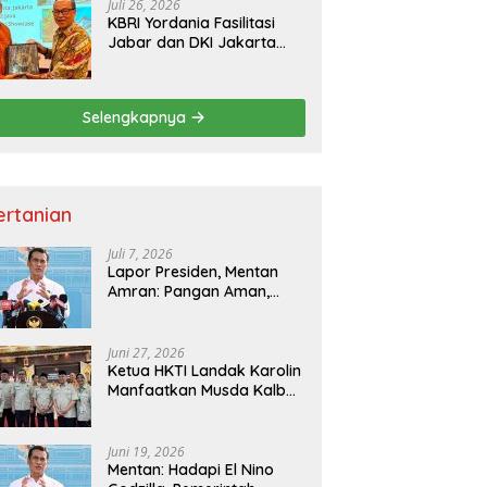
Juli 26, 2026
KBRI Yordania Fasilitasi
Jabar dan DKI Jakarta
Pasarkan Potensi
Pariwisata di Pasar
Internasional
Selengkapnya
ertanian
Juli 7, 2026
Lapor Presiden, Mentan
Amran: Pangan Aman,
Hilirisasi Dipercepat untuk
Kesejahteraan Petani
Juni 27, 2026
Ketua HKTI Landak Karolin
Manfaatkan Musda Kalbar
untuk Perkuat Sektor
Pangan
Juni 19, 2026
Mentan: Hadapi El Nino