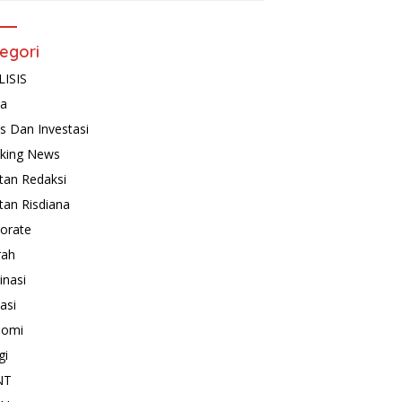
egori
ISIS
ta
is Dan Investasi
king News
tan Redaksi
tan Risdiana
orate
rah
inasi
asi
nomi
gi
NT