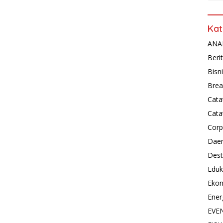
Kat
ANAL
Beri
Bisn
Brea
Cata
Cata
Corp
Dae
Dest
Eduk
Eko
Ener
EVE