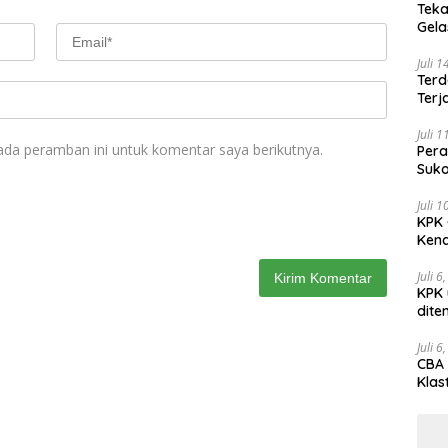
Teka
Gel
Juli 
Terd
Terj
Juli 
ada peramban ini untuk komentar saya berikutnya.
Pera
Suko
Juli 
KPK 
Kena
Juli 6
KPK 
dite
Juli 6
CBA 
Klas
Peny