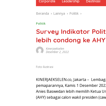
Corporate
Leadership
Destinasi
Beranda
Lainnya
Politik
Politik
Survey Indikator Polit
lebih condong ke AH
Kinerjaekselen
Desember 2, 2022
Foto ilustrasi
KINERJAEKSELEN.co, Jakarta – Lembaga s
pemaparannya, Kamis 1 Desember 2022
Anies Baswedan lebih memilih Ketua 
(AHY) sebagai calon wakil presiden (caw