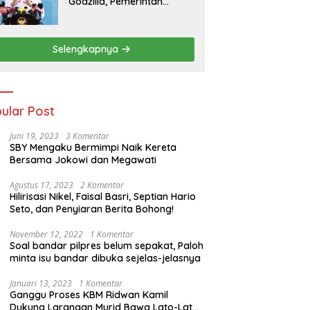
Godzilla, Pemerintah
Pastikan Kesiapan
Cadangan Pangan dan
Infrastruktur Pertanian
Selengkapnya
Nasional
ular Post
Juni 19, 2023
3 Komentar
SBY Mengaku Bermimpi Naik Kereta
Bersama Jokowi dan Megawati
Agustus 17, 2023
2 Komentar
Hilirisasi Nikel, Faisal Basri, Septian Hario
Seto, dan Penyiaran Berita Bohong!
November 12, 2022
1 Komentar
Soal bandar pilpres belum sepakat, Paloh
minta isu bandar dibuka sejelas-jelasnya
Januari 13, 2023
1 Komentar
Ganggu Proses KBM Ridwan Kamil
Dukung Larangan Murid Bawa Lato-Lato