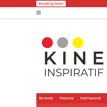
Langsung
Breaking News
Transforma
ke
konten
Beranda
Nasional
Internasional