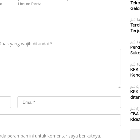
Teka
am…
Umum Partai…
Gel
Juli 
Terd
Terj
Juli 
Ruas yang wajib ditandai
*
Pera
Suko
Juli 
KPK 
Kena
Juli 6
KPK 
dite
Juli 6
CBA 
Klas
Peny
ada peramban ini untuk komentar saya berikutnya.