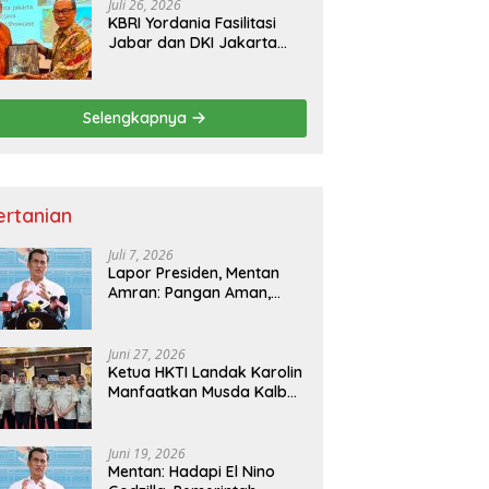
Juli 26, 2026
KBRI Yordania Fasilitasi
Jabar dan DKI Jakarta
Pasarkan Potensi
Pariwisata di Pasar
Internasional
Selengkapnya
ertanian
Juli 7, 2026
Lapor Presiden, Mentan
Amran: Pangan Aman,
Hilirisasi Dipercepat untuk
Kesejahteraan Petani
Juni 27, 2026
Ketua HKTI Landak Karolin
Manfaatkan Musda Kalbar
untuk Perkuat Sektor
Pangan
Juni 19, 2026
Mentan: Hadapi El Nino