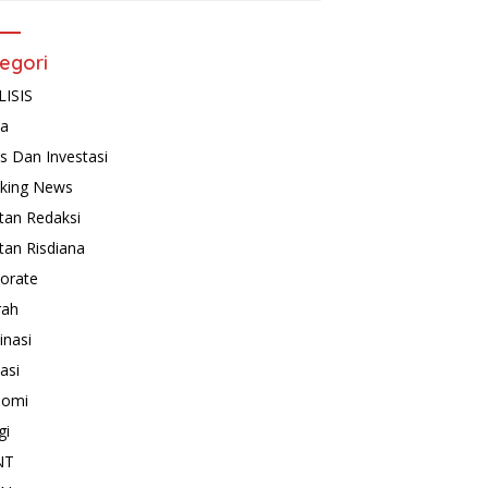
egori
ISIS
ta
is Dan Investasi
king News
tan Redaksi
tan Risdiana
orate
rah
inasi
asi
nomi
gi
NT