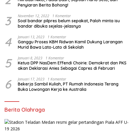
Penyiaran Berita Bohong!
3
November 12, 2022
1 Komentar
Soal bandar pilpres belum sepakat, Paloh minta isu
bandar dibuka sejelas-jelasnya
4
Januari 13, 2023
1 Komentar
Ganggu Proses KBM Ridwan Kamil Dukung Larangan
Murid Bawa Lato-Lato di Sekolah
5
Januari 8, 2023
1 Komentar
Ketua DPP NasDem Effendi Choirie: Demokrat dan PKS
akan Deklarasi Anies Sebagai Capres di Februari
6
Januari 17, 2023
1 Komentar
Bekerja Sambil Kuliah, PT Rumah Indonesia Terang
Buka Lowongan Kerja ke Australia
Berita Olahraga