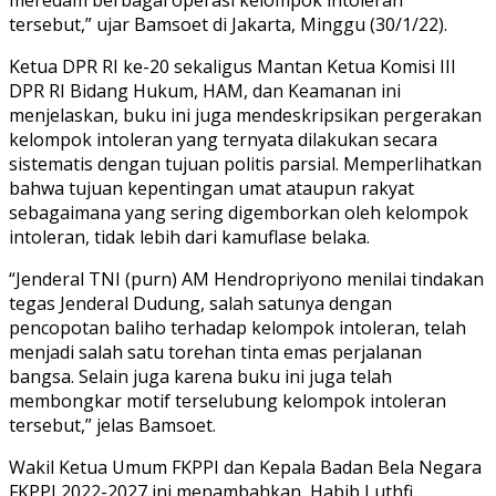
tersebut,” ujar Bamsoet di Jakarta, Minggu (30/1/22).
Ketua DPR RI ke-20 sekaligus Mantan Ketua Komisi III
DPR RI Bidang Hukum, HAM, dan Keamanan ini
menjelaskan, buku ini juga mendeskripsikan pergerakan
kelompok intoleran yang ternyata dilakukan secara
sistematis dengan tujuan politis parsial. Memperlihatkan
bahwa tujuan kepentingan umat ataupun rakyat
sebagaimana yang sering digemborkan oleh kelompok
intoleran, tidak lebih dari kamuflase belaka.
“Jenderal TNI (purn) AM Hendropriyono menilai tindakan
tegas Jenderal Dudung, salah satunya dengan
pencopotan baliho terhadap kelompok intoleran, telah
menjadi salah satu torehan tinta emas perjalanan
bangsa. Selain juga karena buku ini juga telah
membongkar motif terselubung kelompok intoleran
tersebut,” jelas Bamsoet.
Wakil Ketua Umum FKPPI dan Kepala Badan Bela Negara
FKPPI 2022-2027 ini menambahkan, Habib Luthfi