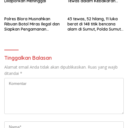
Dilaporkan Meninggal
Tewas dalam Kebakaran
Panti Jompo di Manado
Polres Blora Musnahkan
43 tewas, 52 hilang, 11 luka
Ribuan Botol Miras Ilegal dan
berat di 148 titik bencana
Siapkan Pengamanan
alam di Sumut, Polda Sumut
Menyambut Tahun Baru
kerahkan 1.030 personel
Tinggalkan Balasan
Alamat email Anda tidak akan dipublikasikan.
Ruas yang wajib
ditandai
*