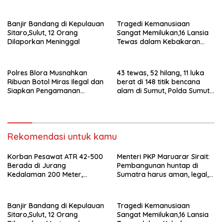
Berhasil Dievakuasi
dekat ekosistem
Banjir Bandang di Kepulauan
Tragedi Kemanusiaan
Sitaro,Sulut, 12 Orang
Sangat Memilukan,16 Lansia
Dilaporkan Meninggal
Tewas dalam Kebakaran
Panti Jompo di Manado
Polres Blora Musnahkan
43 tewas, 52 hilang, 11 luka
Ribuan Botol Miras Ilegal dan
berat di 148 titik bencana
Siapkan Pengamanan
alam di Sumut, Polda Sumut
Menyambut Tahun Baru
kerahkan 1.030 personel
Rekomendasi untuk kamu
Korban Pesawat ATR 42-500
Menteri PKP Maruarar Sirait:
Berada di Jurang
Pembangunan huntap di
Kedalaman 200 Meter,
Sumatra harus aman, legal,
Berhasil Dievakuasi
dekat ekosistem
Banjir Bandang di Kepulauan
Tragedi Kemanusiaan
Sitaro,Sulut, 12 Orang
Sangat Memilukan,16 Lansia