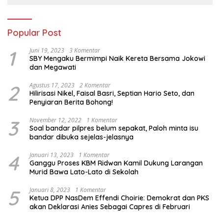
Popular Post
1
Juni 19, 2023
3 Komentar
SBY Mengaku Bermimpi Naik Kereta Bersama Jokowi
dan Megawati
2
Agustus 17, 2023
2 Komentar
Hilirisasi Nikel, Faisal Basri, Septian Hario Seto, dan
Penyiaran Berita Bohong!
3
November 12, 2022
1 Komentar
Soal bandar pilpres belum sepakat, Paloh minta isu
bandar dibuka sejelas-jelasnya
4
Januari 13, 2023
1 Komentar
Ganggu Proses KBM Ridwan Kamil Dukung Larangan
Murid Bawa Lato-Lato di Sekolah
5
Januari 8, 2023
1 Komentar
Ketua DPP NasDem Effendi Choirie: Demokrat dan PKS
akan Deklarasi Anies Sebagai Capres di Februari