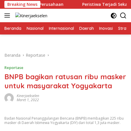
Langsung
n Keras Bagi Perusahaan
Breaking News
Peristiwa Terjadi Sekali, Piki
ke
konten
Beranda
Nasional
Internasional
Daerah
Inovasi
Strate
Beranda
Reportase
Reportase
BNPB bagikan ratusan ribu masker
untuk masyarakat Yogyakarta
Kinerjaekselen
Maret 1, 2022
Badan Nasional Penanggulangan Bencana (BNPB) membagikan 225 ribu
masker di Daerah Istimewa Yogyakarta (DIY) dari total 1,3 juta masker.