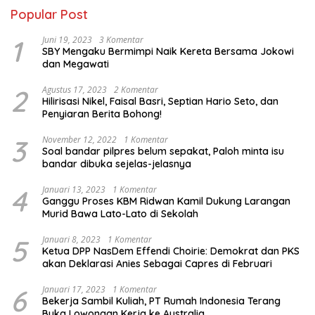
Popular Post
1
Juni 19, 2023
3 Komentar
SBY Mengaku Bermimpi Naik Kereta Bersama Jokowi
dan Megawati
2
Agustus 17, 2023
2 Komentar
Hilirisasi Nikel, Faisal Basri, Septian Hario Seto, dan
Penyiaran Berita Bohong!
3
November 12, 2022
1 Komentar
Soal bandar pilpres belum sepakat, Paloh minta isu
bandar dibuka sejelas-jelasnya
4
Januari 13, 2023
1 Komentar
Ganggu Proses KBM Ridwan Kamil Dukung Larangan
Murid Bawa Lato-Lato di Sekolah
5
Januari 8, 2023
1 Komentar
Ketua DPP NasDem Effendi Choirie: Demokrat dan PKS
akan Deklarasi Anies Sebagai Capres di Februari
6
Januari 17, 2023
1 Komentar
Bekerja Sambil Kuliah, PT Rumah Indonesia Terang
Buka Lowongan Kerja ke Australia