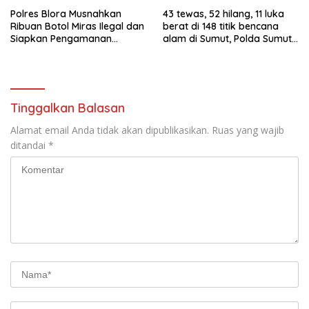
Polres Blora Musnahkan
43 tewas, 52 hilang, 11 luka
Ribuan Botol Miras Ilegal dan
berat di 148 titik bencana
Siapkan Pengamanan
alam di Sumut, Polda Sumut
Menyambut Tahun Baru
kerahkan 1.030 personel
Tinggalkan Balasan
Alamat email Anda tidak akan dipublikasikan.
Ruas yang wajib
ditandai
*