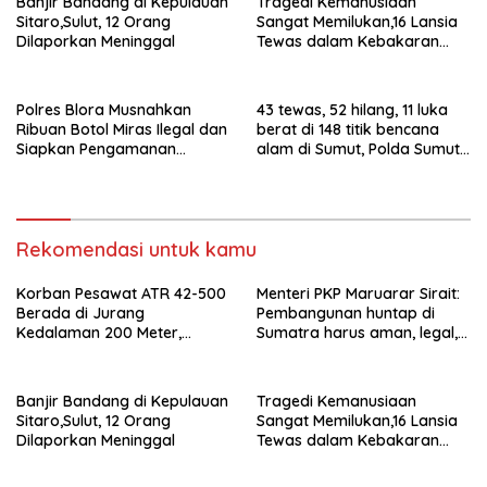
Banjir Bandang di Kepulauan
Tragedi Kemanusiaan
Sitaro,Sulut, 12 Orang
Sangat Memilukan,16 Lansia
Dilaporkan Meninggal
Tewas dalam Kebakaran
Panti Jompo di Manado
Polres Blora Musnahkan
43 tewas, 52 hilang, 11 luka
Ribuan Botol Miras Ilegal dan
berat di 148 titik bencana
Siapkan Pengamanan
alam di Sumut, Polda Sumut
Menyambut Tahun Baru
kerahkan 1.030 personel
Rekomendasi untuk kamu
Korban Pesawat ATR 42-500
Menteri PKP Maruarar Sirait:
Berada di Jurang
Pembangunan huntap di
Kedalaman 200 Meter,
Sumatra harus aman, legal,
Berhasil Dievakuasi
dekat ekosistem
Banjir Bandang di Kepulauan
Tragedi Kemanusiaan
Sitaro,Sulut, 12 Orang
Sangat Memilukan,16 Lansia
Dilaporkan Meninggal
Tewas dalam Kebakaran
Panti Jompo di Manado