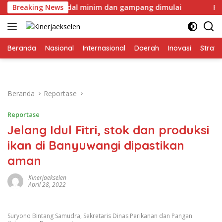
Langsung
ari dengan modal minim dan gampang dimulai
Breaking News
PT IMIP d
ke
konten
Beranda
Nasional
Internasional
Daerah
Inovasi
Strate
Beranda
Reportase
Reportase
Jelang Idul Fitri, stok dan produksi
ikan di Banyuwangi dipastikan
aman
Kinerjaekselen
April 28, 2022
Suryono Bintang Samudra, Sekretaris Dinas Perikanan dan Pangan