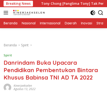
Langsung
Siapa?
Breaking News
Tony Chong [Panglima Tony] Tak Pernah Lelah M
ke
konten
Beranda
Nasional
Internasional
Daerah
Inovasi
Strate
Beranda
Spirit
Spirit
Danrindam Buka Upacara
Pendidikan Pembentukan Bintara
Khusus Babinsa TNI AD TA 2022
Kinerjaekselen
Agustus 13, 2022