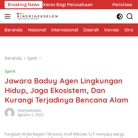
Langsung
eringatan Keras Bagi Perusahaan
Breaking News
Peristiwa Terjadi Sek
ke
konten
Beranda
Nasional
Internasional
Daerah
Inovasi
Strate
Beranda
Spirit
Spirit
Jawara Baduy Agen Lingkungan
Hidup, Jaga Ekosistem, Dan
Kurangi Terjadinya Bencana Alam
Kinerjaekselen
Agustus 5, 2022
Pangdam III/Slw Mayjen TNI Kunto Arief Wibowo S.I.P menyapa warga