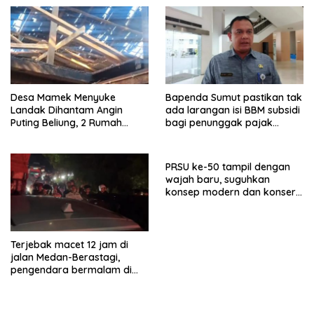
Pemdaprov Jabar
Desa Mamek Menyuke
Bapenda Sumut pastikan tak
Landak Dihantam Angin
ada larangan isi BBM subsidi
Puting Beliung, 2 Rumah
bagi penunggak pajak
Rusak
kendaraan
PRSU ke-50 tampil dengan
wajah baru, suguhkan
konsep modern dan konser
artis nasional
Terjebak macet 12 jam di
jalan Medan-Berastagi,
pengendara bermalam di
mobil