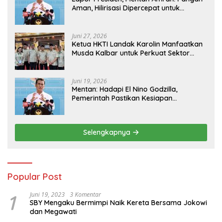
Aman, Hilirisasi Dipercepat untuk
Kesejahteraan Petani
Juni 27, 2026
Ketua HKTI Landak Karolin Manfaatkan
Musda Kalbar untuk Perkuat Sektor
Pangan
Juni 19, 2026
Mentan: Hadapi El Nino Godzilla,
Pemerintah Pastikan Kesiapan
Cadangan Pangan dan Infrastruktur
Pertanian Nasional
Selengkapnya
Popular Post
1
Juni 19, 2023
3 Komentar
SBY Mengaku Bermimpi Naik Kereta Bersama Jokowi
dan Megawati