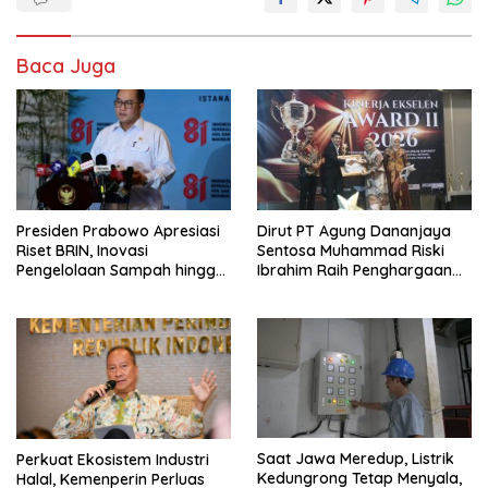
Baca Juga
Dirut PT Agung Dananjaya
Presiden Prabowo Apresiasi
Sentosa Muhammad Riski
Riset BRIN, Inovasi
Ibrahim Raih Penghargaan
Pengelolaan Sampah hingga
Kinerja Ekselen Award 2026
Material Ramah Lingkungan
Saat Jawa Meredup, Listrik
Perkuat Ekosistem Industri
Kedungrong Tetap Menyala,
Halal, Kemenperin Perluas