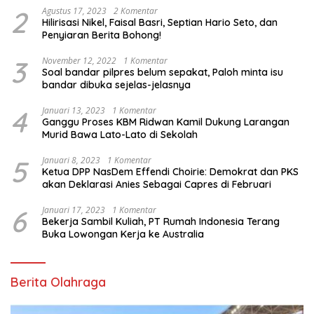
2
Agustus 17, 2023
2 Komentar
Hilirisasi Nikel, Faisal Basri, Septian Hario Seto, dan
Penyiaran Berita Bohong!
3
November 12, 2022
1 Komentar
Soal bandar pilpres belum sepakat, Paloh minta isu
bandar dibuka sejelas-jelasnya
4
Januari 13, 2023
1 Komentar
Ganggu Proses KBM Ridwan Kamil Dukung Larangan
Murid Bawa Lato-Lato di Sekolah
5
Januari 8, 2023
1 Komentar
Ketua DPP NasDem Effendi Choirie: Demokrat dan PKS
akan Deklarasi Anies Sebagai Capres di Februari
6
Januari 17, 2023
1 Komentar
Bekerja Sambil Kuliah, PT Rumah Indonesia Terang
Buka Lowongan Kerja ke Australia
Berita Olahraga