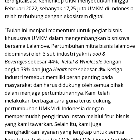
terdigitalisasi. Kemenkop UKM menyebutkan hingga
Februari 2022, sebanyak 17,25 juta UMKM di Indonesia
telah terhubung dengan ekosistem digital.
“Bulan ini menjadi momentum untuk pegiat bisnis
khususnya UMKM dalam mengembangkan bisnisnya
bersama Lalamove. Pertumbuhan mitra bisnis lalamove
didominasi oleh 3 sub industri yakni
Food &
Beverages
sebesar 44%,
Retail & Wholesale
dengan
angka 39% dan juga
Healthcare
sebesar 4%. Ketiga
industri tersebut memiliki peran penting pada
masyarakat dan harus didukung oleh semua pihak
dalam menjaga pertumbuhannya. Kami telah
melakukan berbagai cara guna terus dukung
pertumbuhan UMKM di Indonesia dengan
mempermudah pengiriman instan melalui fitur bisnis
yang kami tawarkan. Selain itu, kami juga
menghadirkan layanan yang lengkap untuk semua
kebutuhan baik itu
First Mile, Mid Mile
hingga
Last Mile,
”