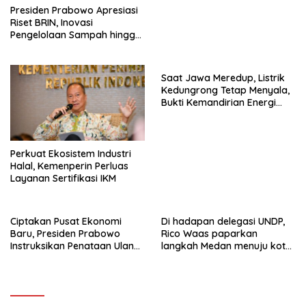
Presiden Prabowo Apresiasi
Riset BRIN, Inovasi
Pengelolaan Sampah hingga
Material Ramah Lingkungan
Saat Jawa Meredup, Listrik
Kedungrong Tetap Menyala,
Bukti Kemandirian Energi
Masyarakat Desa
Perkuat Ekosistem Industri
Halal, Kemenperin Perluas
Layanan Sertifikasi IKM
Ciptakan Pusat Ekonomi
Di hadapan delegasi UNDP,
Baru, Presiden Prabowo
Rico Waas paparkan
Instruksikan Penataan Ulang
langkah Medan menuju kota
Kawasan GBK
metropolitan berkelanjutan