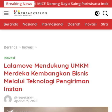
Langsung
Industri MICE Dorong Daya Saing Pariwisata Indonesia
Breaking News
ke
konten
Beranda
Nasional
Internasional
Daerah
Inovasi
Strate
Beranda
Inovasi
Inovasi
Lalamove Mendukung UMKM
Merdeka Kembangkan Bisnis
Melalui Teknologi Pengiriman
Instan
Kinerjaekselen
Agustus 15, 2022