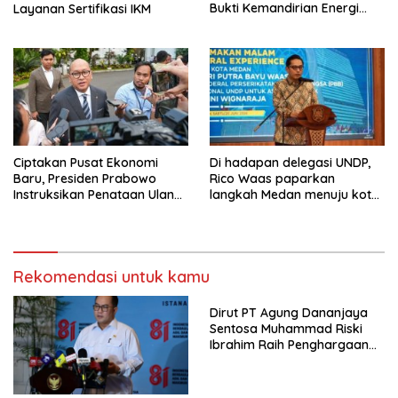
Bukti Kemandirian Energi
Layanan Sertifikasi IKM
Masyarakat Desa
Ciptakan Pusat Ekonomi
Di hadapan delegasi UNDP,
Baru, Presiden Prabowo
Rico Waas paparkan
Instruksikan Penataan Ulang
langkah Medan menuju kota
Kawasan GBK
metropolitan berkelanjutan
Rekomendasi untuk kamu
Dirut PT Agung Dananjaya
Sentosa Muhammad Riski
Ibrahim Raih Penghargaan
Kinerja Ekselen Award 2026