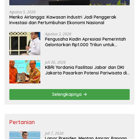
Agustus 5, 2026
Menko Airlangga: Kawasan Industri Jadi Penggerak
Investasi dan Pertumbuhan Ekonomi Nasional
Agustus 3, 2026
Pengusaha Kadin Apresiasi Pemerintah
Gelontorkan Rp1.000 Triliun untuk
Pembangunan
Juli 26, 2026
KBRI Yordania Fasilitasi Jabar dan DKI
Jakarta Pasarkan Potensi Pariwisata di
Pasar Internasional
Selengkapnya
Pertanian
Juli 7, 2026
Lapor Presiden, Mentan Amran: Pangan