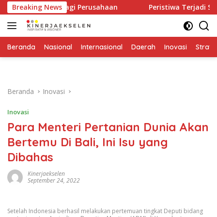
Langsung
an Keras Bagi Perusahaan
Breaking News
Peristiwa Terjadi Sekali, Pik
ke
konten
Beranda
Nasional
Internasional
Daerah
Inovasi
Strate
Beranda
Inovasi
Inovasi
Para Menteri Pertanian Dunia Akan
Bertemu Di Bali, Ini Isu yang
Dibahas
Kinerjaekselen
September 24, 2022
Setelah Indonesia berhasil melakukan pertemuan tingkat Deputi bidang