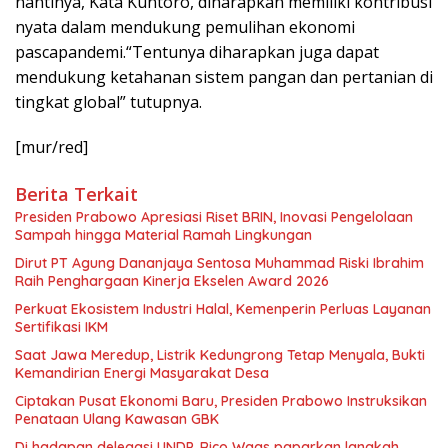
nantinya, Kata Kuntoro, diharapkan memiliki kontribusi
nyata dalam mendukung pemulihan ekonomi
pascapandemi.“Tentunya diharapkan juga dapat
mendukung ketahanan sistem pangan dan pertanian di
tingkat global” tutupnya.
[mur/red]
Berita Terkait
Presiden Prabowo Apresiasi Riset BRIN, Inovasi Pengelolaan
Sampah hingga Material Ramah Lingkungan
Dirut PT Agung Dananjaya Sentosa Muhammad Riski Ibrahim
Raih Penghargaan Kinerja Ekselen Award 2026
Perkuat Ekosistem Industri Halal, Kemenperin Perluas Layanan
Sertifikasi IKM
Saat Jawa Meredup, Listrik Kedungrong Tetap Menyala, Bukti
Kemandirian Energi Masyarakat Desa
Ciptakan Pusat Ekonomi Baru, Presiden Prabowo Instruksikan
Penataan Ulang Kawasan GBK
Di hadapan delegasi UNDP, Rico Waas paparkan langkah