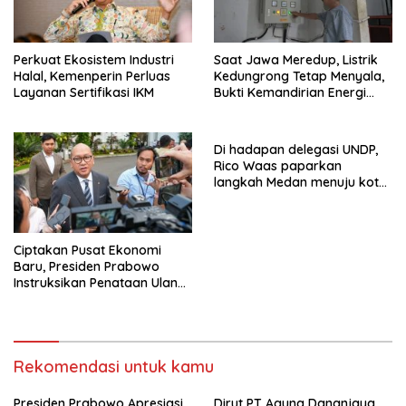
Perkuat Ekosistem Industri
Saat Jawa Meredup, Listrik
Halal, Kemenperin Perluas
Kedungrong Tetap Menyala,
Layanan Sertifikasi IKM
Bukti Kemandirian Energi
Masyarakat Desa
Di hadapan delegasi UNDP,
Rico Waas paparkan
langkah Medan menuju kota
metropolitan berkelanjutan
Ciptakan Pusat Ekonomi
Baru, Presiden Prabowo
Instruksikan Penataan Ulang
Kawasan GBK
Rekomendasi untuk kamu
Presiden Prabowo Apresiasi
Dirut PT Agung Dananjaya