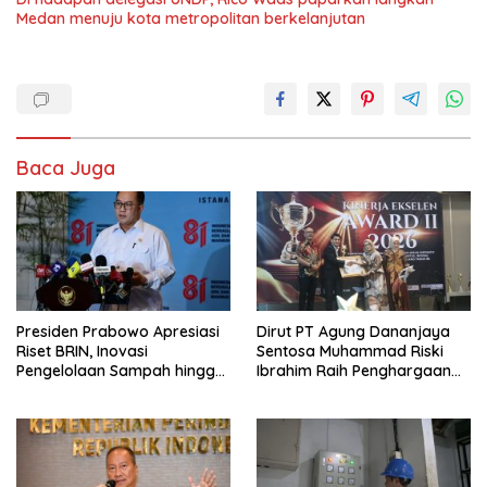
Medan menuju kota metropolitan berkelanjutan
Baca Juga
Presiden Prabowo Apresiasi
Dirut PT Agung Dananjaya
Riset BRIN, Inovasi
Sentosa Muhammad Riski
Pengelolaan Sampah hingga
Ibrahim Raih Penghargaan
Material Ramah Lingkungan
Kinerja Ekselen Award 2026