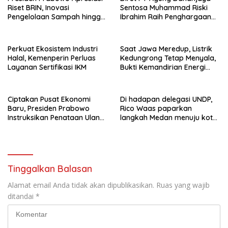
Riset BRIN, Inovasi
Sentosa Muhammad Riski
Pengelolaan Sampah hingga
Ibrahim Raih Penghargaan
Material Ramah Lingkungan
Kinerja Ekselen Award 2026
Perkuat Ekosistem Industri
Saat Jawa Meredup, Listrik
Halal, Kemenperin Perluas
Kedungrong Tetap Menyala,
Layanan Sertifikasi IKM
Bukti Kemandirian Energi
Masyarakat Desa
Ciptakan Pusat Ekonomi
Di hadapan delegasi UNDP,
Baru, Presiden Prabowo
Rico Waas paparkan
Instruksikan Penataan Ulang
langkah Medan menuju kota
Kawasan GBK
metropolitan berkelanjutan
Tinggalkan Balasan
Alamat email Anda tidak akan dipublikasikan.
Ruas yang wajib
ditandai
*