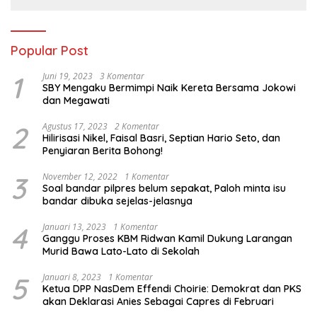
Popular Post
1
Juni 19, 2023
3 Komentar
SBY Mengaku Bermimpi Naik Kereta Bersama Jokowi
dan Megawati
2
Agustus 17, 2023
2 Komentar
Hilirisasi Nikel, Faisal Basri, Septian Hario Seto, dan
Penyiaran Berita Bohong!
3
November 12, 2022
1 Komentar
Soal bandar pilpres belum sepakat, Paloh minta isu
bandar dibuka sejelas-jelasnya
4
Januari 13, 2023
1 Komentar
Ganggu Proses KBM Ridwan Kamil Dukung Larangan
Murid Bawa Lato-Lato di Sekolah
5
Januari 8, 2023
1 Komentar
Ketua DPP NasDem Effendi Choirie: Demokrat dan PKS
akan Deklarasi Anies Sebagai Capres di Februari