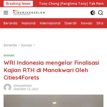
Langsung
apa?
Breaking News
Tony Chong [Panglima Tony] Tak Pernah Lelah Men
ke
konten
Beranda
Nasional
Internasional
Daerah
Inovasi
Strate
Beranda
Inovasi
Inovasi
WRI Indonesia mengelar Finalisasi
Kajian RTH di Manokwari Oleh
Cities4Forets
Kinerjaekselen
Desember 12, 2022