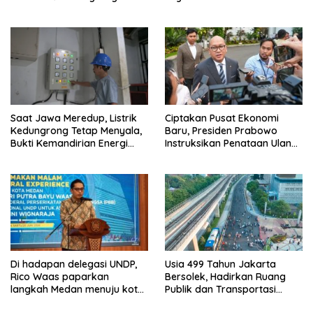
Kinerja Ekselen Award 2026
Ciptakan Pusat Ekonomi
Saat Jawa Meredup, Listrik
Baru, Presiden Prabowo
Kedungrong Tetap Menyala,
Instruksikan Penataan Ulang
Bukti Kemandirian Energi
Kawasan GBK
Masyarakat Desa
Di hadapan delegasi UNDP,
Usia 499 Tahun Jakarta
Rico Waas paparkan
Bersolek, Hadirkan Ruang
langkah Medan menuju kota
Publik dan Transportasi
metropolitan berkelanjutan
Terintegrasi