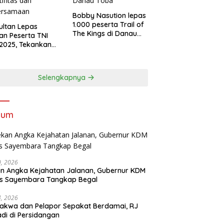
Bobby Nasution lepas
1.000 peserta Trail of
Sultan Lepas
The Kings di Danau
an Peserta TNI
Toba
2025, Tekankan
tifitas dan
ersamaan
Selengkapnya
kum
30, 2026
n Angka Kejahatan Jalanan, Gubernur KDM
as Sayembara Tangkap Begal
14, 2026
akwa dan Pelapor Sepakat Berdamai, RJ
adi di Persidangan