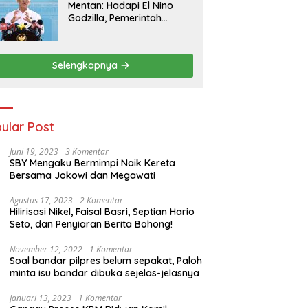
Mentan: Hadapi El Nino
Godzilla, Pemerintah
Pastikan Kesiapan
Cadangan Pangan dan
Infrastruktur Pertanian
Selengkapnya
Nasional
ular Post
Juni 19, 2023
3 Komentar
SBY Mengaku Bermimpi Naik Kereta
Bersama Jokowi dan Megawati
Agustus 17, 2023
2 Komentar
Hilirisasi Nikel, Faisal Basri, Septian Hario
Seto, dan Penyiaran Berita Bohong!
November 12, 2022
1 Komentar
Soal bandar pilpres belum sepakat, Paloh
minta isu bandar dibuka sejelas-jelasnya
Januari 13, 2023
1 Komentar