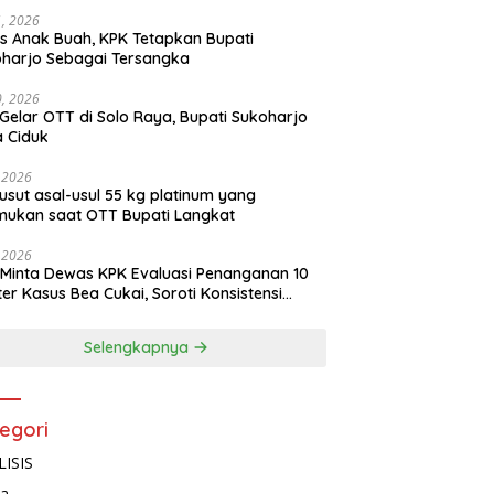
11, 2026
s Anak Buah, KPK Tetapkan Bupati
harjo Sebagai Tersangka
10, 2026
Gelar OTT di Solo Raya, Bupati Sukoharjo
 Ciduk
, 2026
usut asal-usul 55 kg platinum yang
mukan saat OTT Bupati Langkat
, 2026
Minta Dewas KPK Evaluasi Penanganan 10
ter Kasus Bea Cukai, Soroti Konsistensi
idikan
Selengkapnya
egori
ISIS
ta