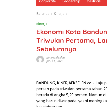
Corporate
Leadership
Destinasi
Beranda
Kinerja
Kinerja
Ekonomi Kota Bandun
Triwulan Pertama, L
Sebelumnya
Kinerjaekselen
Juni 11, 2026
BANDUNG, KINERJAEKSELEN.co
– Laju 
persen pada triwulan pertama tahun 2
berada di angka 5,29 persen. Namun di
yang harus diwaspadai yakni meningkat
kesejahteraan.