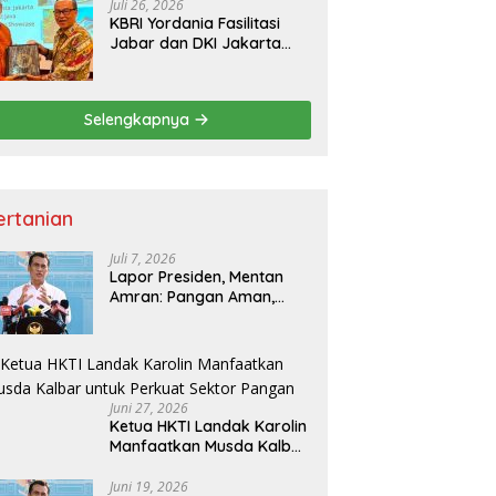
Juli 26, 2026
KBRI Yordania Fasilitasi
Jabar dan DKI Jakarta
Pasarkan Potensi
Pariwisata di Pasar
Internasional
Selengkapnya
ertanian
Juli 7, 2026
Lapor Presiden, Mentan
Amran: Pangan Aman,
Hilirisasi Dipercepat untuk
Kesejahteraan Petani
Juni 27, 2026
Ketua HKTI Landak Karolin
Manfaatkan Musda Kalbar
untuk Perkuat Sektor
Pangan
Juni 19, 2026