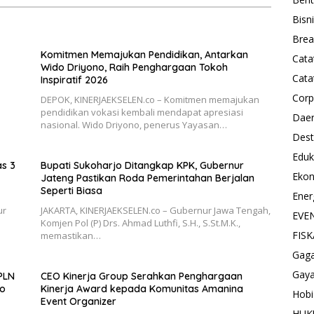
Bisn
Brea
Komitmen Memajukan Pendidikan, Antarkan
Cata
Wido Driyono, Raih Penghargaan Tokoh
Cata
Inspiratif 2026
Corp
DEPOK, KINERJAEKSELEN.co – Komitmen memajukan
pendidikan vokasi kembali mendapat apresiasi
Dae
nasional. Wido Driyono, penerus Yayasan…
Dest
Eduk
as 3
Bupati Sukoharjo Ditangkap KPK, Gubernur
Eko
Jateng Pastikan Roda Pemerintahan Berjalan
Seperti Biasa
Ener
ur
JAKARTA, KINERJAEKSELEN.co – Gubernur Jawa Tengah,
EVE
Komjen Pol (P) Drs. Ahmad Luthfi, S.H., S.St.M.K.,
FISK
memastikan…
Gag
Gaya
 PLN
CEO Kinerja Group Serahkan Penghargaan
eo
Kinerja Award kepada Komunitas Amanina
Hobi
Event Organizer
HU