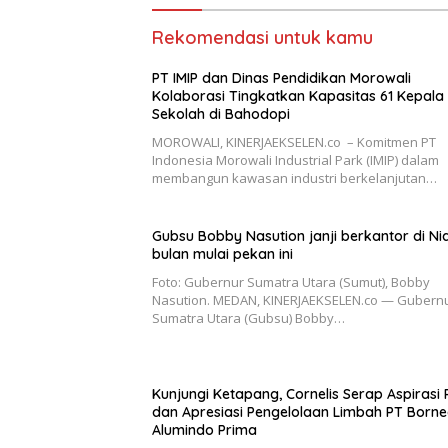
Rekomendasi untuk kamu
PT IMIP dan Dinas Pendidikan Morowali
Kolaborasi Tingkatkan Kapasitas 61 Kepala
Sekolah di Bahodopi
MOROWALI, KINERJAEKSELEN.co – Komitmen PT
Indonesia Morowali Industrial Park (IMIP) dalam
membangun kawasan industri berkelanjutan…
Gubsu Bobby Nasution janji berkantor di Ni
bulan mulai pekan ini
Foto: Gubernur Sumatra Utara (Sumut), Bobby
Nasution. MEDAN, KINERJAEKSELEN.co — Gubern
Sumatra Utara (Gubsu) Bobby…
Kunjungi Ketapang, Cornelis Serap Aspirasi
dan Apresiasi Pengelolaan Limbah PT Born
Alumindo Prima