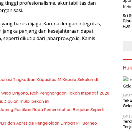
 tinggi profesionalisme, akuntabilitas dan
rganisasi.
Sri 
Ribu
Itu yang harus dijaga. Karena dengan integritas,
Run 
m jangka panjang dan kesejahteraan dapat
Spor
Keb
 seperti dikutip dari jabarprov.go.id, Kamis
Hu
borasi Tingkatkan Kapasitas 61 Kepala Sekolah di
Wido Driyono, Raih Penghargaan Tokoh Inspiratif 2026
Juli 
Teka
s 3 bulan mulai pekan ini
Gel
Jateng Pastikan Roda Pemerintahan Berjalan Seperti
Juli 
Terd
 PLN dan Apresiasi Pengelolaan Limbah PT Borneo
Terj