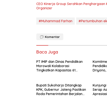
CEO Kinerja Group Serahkan Penghargaan 
Organizer
#Muhammad Farhan
#Pertumbuhan e
Komentar
Baca Juga
PT IMIP dan Dinas Pendidikan
Komitme
Morowali Kolaborasi
Pendidik
Tingkatkan Kapasitas 61
Driyono,
Kepala Sekolah di Bahodopi
Tokoh In
Bupati Sukoharjo Ditangkap
Kunjungi
KPK, Gubernur Jateng Pastikan
Serap As
Roda Pemerintahan Berjalan
Apresias
Seperti Biasa
PT Borne