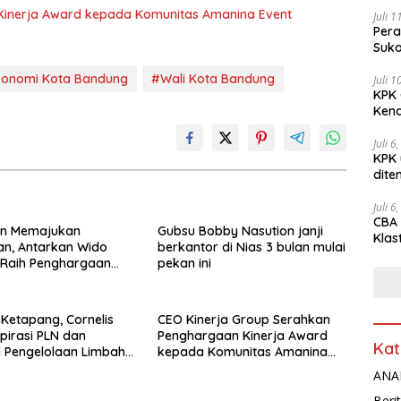
Kinerja Award kepada Komunitas Amanina Event
Juli 
Pera
Suko
konomi Kota Bandung
#Wali Kota Bandung
Juli 
KPK 
Kena
Juli 6
KPK 
dite
Juli 6
CBA 
n Memajukan
Gubsu Bobby Nasution janji
Klas
an, Antarkan Wido
berkantor di Nias 3 bulan mulai
Peny
 Raih Penghargaan
pekan ini
spiratif 2026
 Ketapang, Cornelis
CEO Kinerja Group Serahkan
pirasi PLN dan
Penghargaan Kinerja Award
Kat
i Pengelolaan Limbah
kepada Komunitas Amanina
o Alumindo Prima
Event Organizer
ANAL
Beri