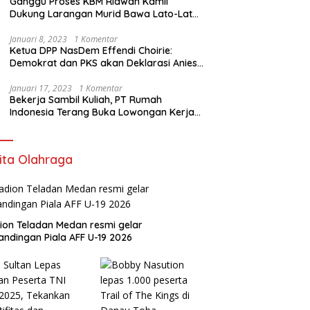
Ganggu Proses KBM Ridwan Kamil
Dukung Larangan Murid Bawa Lato-Lato
di Sekolah
Januari 8, 2023
1 Komentar
Ketua DPP NasDem Effendi Choirie:
Demokrat dan PKS akan Deklarasi Anies
Sebagai Capres di Februari
Januari 17, 2023
1 Komentar
Bekerja Sambil Kuliah, PT Rumah
Indonesia Terang Buka Lowongan Kerja
ke Australia
ita Olahraga
ion Teladan Medan resmi gelar
andingan Piala AFF U-19 2026