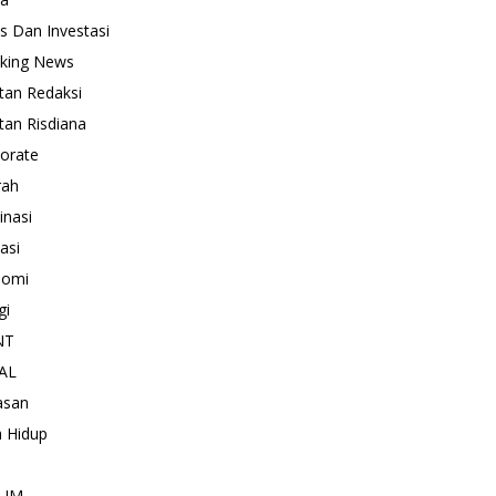
is Dan Investasi
king News
tan Redaksi
tan Risdiana
orate
rah
inasi
asi
nomi
gi
NT
AL
asan
 Hidup
KUM