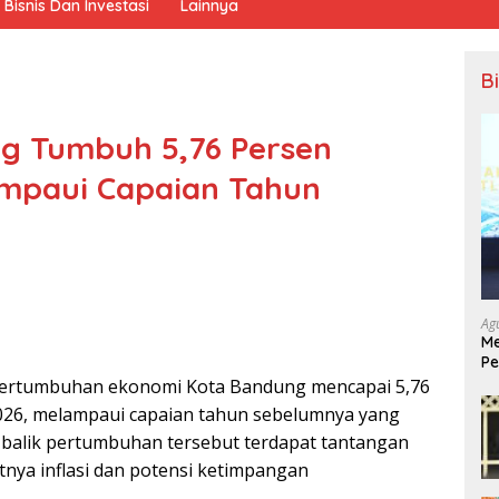
Bisnis Dan Investasi
Lainnya
B
g Tumbuh 5,76 Persen
ampaui Capaian Tahun
Ag
Me
Pe
Ek
pertumbuhan ekonomi Kota Bandung mencapai 5,76
026, melampaui capaian tahun sebelumnya yang
 balik pertumbuhan tersebut terdapat tantangan
nya inflasi dan potensi ketimpangan