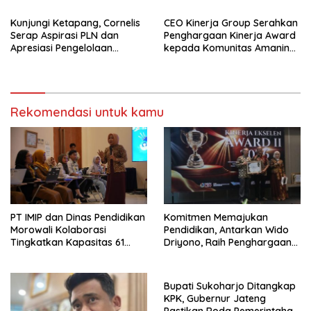
Kunjungi Ketapang, Cornelis
CEO Kinerja Group Serahkan
Serap Aspirasi PLN dan
Penghargaan Kinerja Award
Apresiasi Pengelolaan
kepada Komunitas Amanina
Limbah PT Borneo Alumindo
Event Organizer
Prima
Rekomendasi untuk kamu
PT IMIP dan Dinas Pendidikan
Komitmen Memajukan
Morowali Kolaborasi
Pendidikan, Antarkan Wido
Tingkatkan Kapasitas 61
Driyono, Raih Penghargaan
Kepala Sekolah di Bahodopi
Tokoh Inspiratif 2026
Bupati Sukoharjo Ditangkap
KPK, Gubernur Jateng