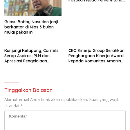
Pastikan Roda Pemerintahan
Berjalan Seperti Biasa
Gubsu Bobby Nasution janji
berkantor di Nias 3 bulan
mulai pekan ini
Kunjungi Ketapang, Cornelis
CEO Kinerja Group Serahkan
Serap Aspirasi PLN dan
Penghargaan Kinerja Award
Apresiasi Pengelolaan
kepada Komunitas Amanina
Limbah PT Borneo Alumindo
Event Organizer
Prima
Tinggalkan Balasan
Alamat email Anda tidak akan dipublikasikan.
Ruas yang wajib
ditandai
*