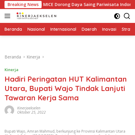
Langsung
 Industri MICE Dorong Daya Saing Pariwisata Indonesia
Breaking News
ke
konten
Beranda
Nasional
Internasional
Daerah
Inovasi
Strate
Beranda
Kinerja
Kinerja
Hadiri Peringatan HUT Kalimantan
Utara, Bupati Wajo Tindak Lanjuti
Tawaran Kerja Sama
Kinerjaekselen
Oktober 25, 2022
Bupati Wajo, Amran Mahmud, berkunjung ke Provinsi Kalimantan Utara