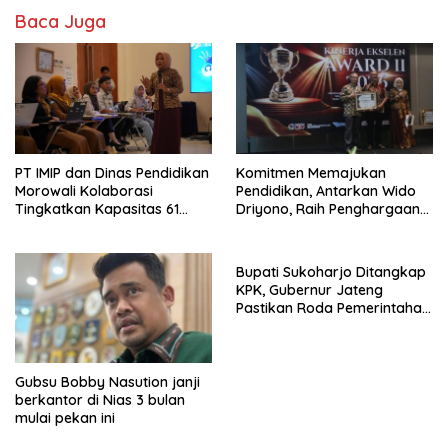
Baca Juga
PT IMIP dan Dinas Pendidikan
Komitmen Memajukan
Morowali Kolaborasi
Pendidikan, Antarkan Wido
Tingkatkan Kapasitas 61
Driyono, Raih Penghargaan
Kepala Sekolah di Bahodopi
Tokoh Inspiratif 2026
Bupati Sukoharjo Ditangkap
KPK, Gubernur Jateng
Pastikan Roda Pemerintahan
Berjalan Seperti Biasa
Gubsu Bobby Nasution janji
berkantor di Nias 3 bulan
mulai pekan ini