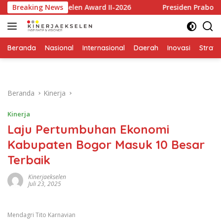
Langsung
 Ekselen Award II-2026
Breaking News
Presiden Prabowo Apresiasi Ri
ke
konten
Beranda
Nasional
Internasional
Daerah
Inovasi
Strate
Beranda
Kinerja
Kinerja
Laju Pertumbuhan Ekonomi
Kabupaten Bogor Masuk 10 Besar
Terbaik
Kinerjaekselen
Juli 23, 2025
Mendagri Tito Karnavian