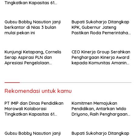
Tingkatkan Kapasitas 61
Kepala Sekolah di Bahodopi
Gubsu Bobby Nasution janji
Bupati Sukoharjo Ditangkap
berkantor di Nias 3 bulan
KPK, Gubernur Jateng
mulai pekan ini
Pastikan Roda Pemerintahan
Berjalan Seperti Biasa
Kunjungi Ketapang, Cornelis
CEO Kinerja Group Serahkan
Serap Aspirasi PLN dan
Penghargaan Kinerja Award
Apresiasi Pengelolaan
kepada Komunitas Amanina
Limbah PT Borneo Alumindo
Event Organizer
Prima
Rekomendasi untuk kamu
PT IMIP dan Dinas Pendidikan
Komitmen Memajukan
Morowali Kolaborasi
Pendidikan, Antarkan Wido
Tingkatkan Kapasitas 61
Driyono, Raih Penghargaan
Kepala Sekolah di Bahodopi
Tokoh Inspiratif 2026
Gubsu Bobby Nasution janji
Bupati Sukoharjo Ditangkap