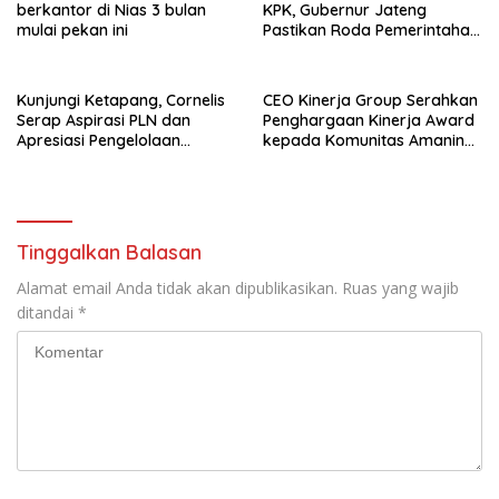
berkantor di Nias 3 bulan
KPK, Gubernur Jateng
mulai pekan ini
Pastikan Roda Pemerintahan
Berjalan Seperti Biasa
Kunjungi Ketapang, Cornelis
CEO Kinerja Group Serahkan
Serap Aspirasi PLN dan
Penghargaan Kinerja Award
Apresiasi Pengelolaan
kepada Komunitas Amanina
Limbah PT Borneo Alumindo
Event Organizer
Prima
Tinggalkan Balasan
Alamat email Anda tidak akan dipublikasikan.
Ruas yang wajib
ditandai
*