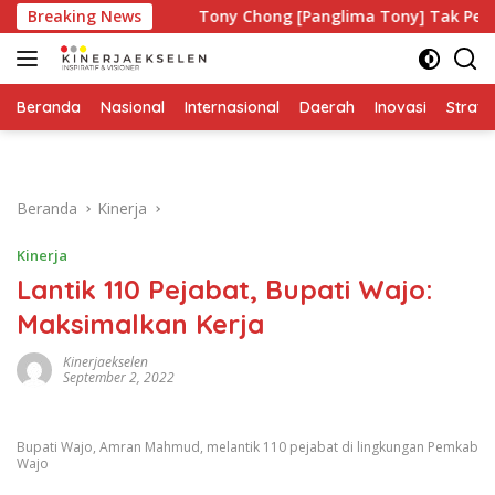
Langsung
Siapa?
Breaking News
Tony Chong [Panglima Tony] Tak Pernah Lelah M
ke
konten
Beranda
Nasional
Internasional
Daerah
Inovasi
Strate
Beranda
Kinerja
Kinerja
Lantik 110 Pejabat, Bupati Wajo:
Maksimalkan Kerja
Kinerjaekselen
September 2, 2022
Bupati Wajo, Amran Mahmud, melantik 110 pejabat di lingkungan Pemkab
Wajo