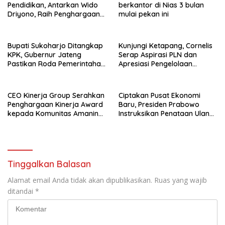
Pendidikan, Antarkan Wido
berkantor di Nias 3 bulan
Driyono, Raih Penghargaan
mulai pekan ini
Tokoh Inspiratif 2026
Bupati Sukoharjo Ditangkap
Kunjungi Ketapang, Cornelis
KPK, Gubernur Jateng
Serap Aspirasi PLN dan
Pastikan Roda Pemerintahan
Apresiasi Pengelolaan
Berjalan Seperti Biasa
Limbah PT Borneo Alumindo
Prima
CEO Kinerja Group Serahkan
Ciptakan Pusat Ekonomi
Penghargaan Kinerja Award
Baru, Presiden Prabowo
kepada Komunitas Amanina
Instruksikan Penataan Ulang
Event Organizer
Kawasan GBK
Tinggalkan Balasan
Alamat email Anda tidak akan dipublikasikan.
Ruas yang wajib
ditandai
*