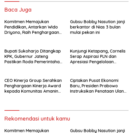
Baca Juga
Komitmen Memajukan
Gubsu Bobby Nasution janji
Pendidikan, Antarkan Wido
berkantor di Nias 3 bulan
Driyono, Raih Penghargaan
mulai pekan ini
Tokoh Inspiratif 2026
Bupati Sukoharjo Ditangkap
Kunjungi Ketapang, Cornelis
KPK, Gubernur Jateng
Serap Aspirasi PLN dan
Pastikan Roda Pemerintahan
Apresiasi Pengelolaan
Berjalan Seperti Biasa
Limbah PT Borneo Alumindo
Prima
CEO Kinerja Group Serahkan
Ciptakan Pusat Ekonomi
Penghargaan Kinerja Award
Baru, Presiden Prabowo
kepada Komunitas Amanina
Instruksikan Penataan Ulang
Event Organizer
Kawasan GBK
Rekomendasi untuk kamu
Komitmen Memajukan
Gubsu Bobby Nasution janji