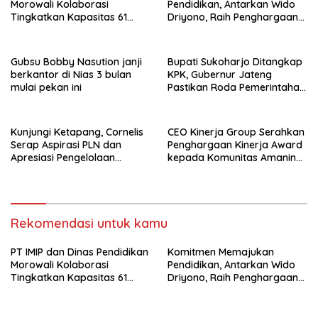
Morowali Kolaborasi
Pendidikan, Antarkan Wido
Tingkatkan Kapasitas 61
Driyono, Raih Penghargaan
Kepala Sekolah di Bahodopi
Tokoh Inspiratif 2026
Gubsu Bobby Nasution janji
Bupati Sukoharjo Ditangkap
berkantor di Nias 3 bulan
KPK, Gubernur Jateng
mulai pekan ini
Pastikan Roda Pemerintahan
Berjalan Seperti Biasa
Kunjungi Ketapang, Cornelis
CEO Kinerja Group Serahkan
Serap Aspirasi PLN dan
Penghargaan Kinerja Award
Apresiasi Pengelolaan
kepada Komunitas Amanina
Limbah PT Borneo Alumindo
Event Organizer
Prima
Rekomendasi untuk kamu
PT IMIP dan Dinas Pendidikan
Komitmen Memajukan
Morowali Kolaborasi
Pendidikan, Antarkan Wido
Tingkatkan Kapasitas 61
Driyono, Raih Penghargaan
Kepala Sekolah di Bahodopi
Tokoh Inspiratif 2026