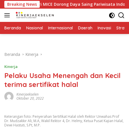
Langsung
an Industri MICE Dorong Daya Saing Pariwisata Indonesia
Breaking News
ke
konten
Beranda
Nasional
Internasional
Daerah
Inovasi
Strate
Beranda
Kinerja
Kinerja
Pelaku Usaha Menengah dan Kecil
terima sertifikat halal
Kinerjaekselen
Oktober 20, 2022
Keterangan foto: Penyerahan Sertifikat Halal oleh Rektor Unwahas Prof
Dr. Mudzakkir Ali, M.A, Wakil Rektor 4, Dr. Helmy, Ketua Pusat Kajian Halal,
Dewi Hastuti, S.Pt, M.P.