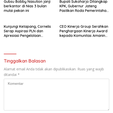
Gubsu Bobby Nasution janji
Bupati Sukoharjo Ditangkap
berkantor di Nias 3 bulan
KPK, Gubernur Jateng
mulai pekan ini
Pastikan Roda Pemerintahan
Berjalan Seperti Biasa
Kunjungi Ketapang, Cornelis
CEO Kinerja Group Serahkan
Serap Aspirasi PLN dan
Penghargaan Kinerja Award
Apresiasi Pengelolaan
kepada Komunitas Amanina
Limbah PT Borneo Alumindo
Event Organizer
Prima
Tinggalkan Balasan
Alamat email Anda tidak akan dipublikasikan.
Ruas yang wajib
ditandai
*