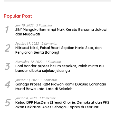
Popular Post
1
Juni 19, 2023
3 Komentar
SBY Mengaku Bermimpi Naik Kereta Bersama Jokowi
dan Megawati
2
Agustus 17, 2023
2 Komentar
Hilirisasi Nikel, Faisal Basri, Septian Hario Seto, dan
Penyiaran Berita Bohong!
3
November 12, 2022
1 Komentar
Soal bandar pilpres belum sepakat, Paloh minta isu
bandar dibuka sejelas-jelasnya
4
Januari 13, 2023
1 Komentar
Ganggu Proses KBM Ridwan Kamil Dukung Larangan
Murid Bawa Lato-Lato di Sekolah
5
Januari 8, 2023
1 Komentar
Ketua DPP NasDem Effendi Choirie: Demokrat dan PKS
akan Deklarasi Anies Sebagai Capres di Februari