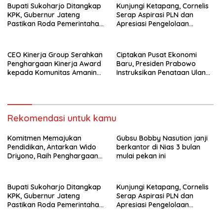
Bupati Sukoharjo Ditangkap
Kunjungi Ketapang, Cornelis
KPK, Gubernur Jateng
Serap Aspirasi PLN dan
Pastikan Roda Pemerintahan
Apresiasi Pengelolaan
Berjalan Seperti Biasa
Limbah PT Borneo Alumindo
Prima
CEO Kinerja Group Serahkan
Ciptakan Pusat Ekonomi
Penghargaan Kinerja Award
Baru, Presiden Prabowo
kepada Komunitas Amanina
Instruksikan Penataan Ulang
Event Organizer
Kawasan GBK
Rekomendasi untuk kamu
Komitmen Memajukan
Gubsu Bobby Nasution janji
Pendidikan, Antarkan Wido
berkantor di Nias 3 bulan
Driyono, Raih Penghargaan
mulai pekan ini
Tokoh Inspiratif 2026
Bupati Sukoharjo Ditangkap
Kunjungi Ketapang, Cornelis
KPK, Gubernur Jateng
Serap Aspirasi PLN dan
Pastikan Roda Pemerintahan
Apresiasi Pengelolaan
Berjalan Seperti Biasa
Limbah PT Borneo Alumindo