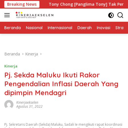
Langsung
apa?
Breaking News
Tony Chong [Panglima Tony] Tak Pernah Lelah Men
ke
konten
Beranda
Nasional
Internasional
Daerah
Inovasi
Strate
Beranda
Kinerja
Kinerja
Pj. Sekda Maluku Ikuti Rakor
Pengendalian Inflasi Daerah Yang
dipimpin Mendagri
Kinerjaekselen
Agustus 31, 2022
Pj. Sekretaris Daerah (Sekda) Maluku, Sadali Ie mengikuti rapat koordinasi