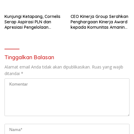
Berjalan Seperti Biasa
Kunjungi Ketapang, Cornelis
CEO Kinerja Group Serahkan
Serap Aspirasi PLN dan
Penghargaan Kinerja Award
Apresiasi Pengelolaan
kepada Komunitas Amanina
Limbah PT Borneo Alumindo
Event Organizer
Prima
Tinggalkan Balasan
Alamat email Anda tidak akan dipublikasikan.
Ruas yang wajib
ditandai
*