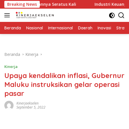
Langsung
 Menghidupkannya Seratus Kali
Breaking News
Industri Keuangan Syaria
ke
konten
Beranda
Nasional
Internasional
Daerah
Inovasi
Strate
Beranda
Kinerja
Kinerja
Upaya kendalikan inflasi, Gubernur
Maluku instruksikan gelar operasi
pasar
Kinerjaekselen
September 5, 2022