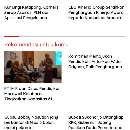
Kunjungi Ketapang, Cornelis
CEO Kinerja Group Serahkan
Serap Aspirasi PLN dan
Penghargaan Kinerja Award
Apresiasi Pengelolaan
kepada Komunitas Amanina
Limbah PT Borneo Alumindo
Event Organizer
Prima
Rekomendasi untuk kamu
Komitmen Memajukan
Pendidikan, Antarkan Wido
Driyono, Raih Penghargaan
Tokoh Inspiratif 2026
PT IMIP dan Dinas Pendidikan
Morowali Kolaborasi
Tingkatkan Kapasitas 61
Kepala Sekolah di Bahodopi
Gubsu Bobby Nasution janji
Bupati Sukoharjo Ditangkap
berkantor di Nias 3 bulan
KPK, Gubernur Jateng
mulai pekan ini
Pastikan Roda Pemerintahan