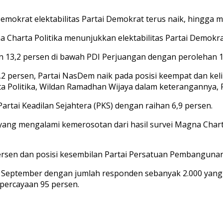
Demokrat elektabilitas Partai Demokrat terus naik, hingga m
a Charta Politika menunjukkan elektabilitas Partai Demokr
an 13,2 persen di bawah PDI Perjuangan dengan perolehan 1
 11,2 persen, Partai NasDem naik pada posisi keempat dan k
rta Politika, Wildan Ramadhan Wijaya dalam keterangannya, R
rtai Keadilan Sejahtera (PKS) dengan raihan 6,9 persen.
yang mengalami kemerosotan dari hasil survei Magna Charta 
persen dan posisi kesembilan Partai Persatuan Pembangunan
 September dengan jumlah responden sebanyak 2.000 yang ter
epercayaan 95 persen.