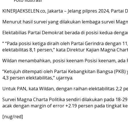
KINERJAEKSELEN.co, Jakarta – Jelang pilpres 2024, Partai 
Menurut hasil survei yang dilakukan lembaga survei Magn
Elektabilias Partai Demokrat berada di posisi kedua deng
“ “Pada posisi ketiga diraih oleh Partai Gerindra dengan
elektabilitas 8,1 persen,” kata Direktur Kajian Magna Cha
Wildan menambahkan, posisi keenam Posisi keenam, ada Pa
“Ketujuh ditempati oleh Partai Kebangkitan Bangsa (PKB) 
4,3 persen elektabilitas,” ujarnya.
Untuk PAN, kata Wildan, dengan raihan elektabilitas 2,2 
Survei Magna Charta Politika sendiri dilakukan pada 18-29
acak dengan margin of error +2.19 persen pada tingkat k
[nug/red]