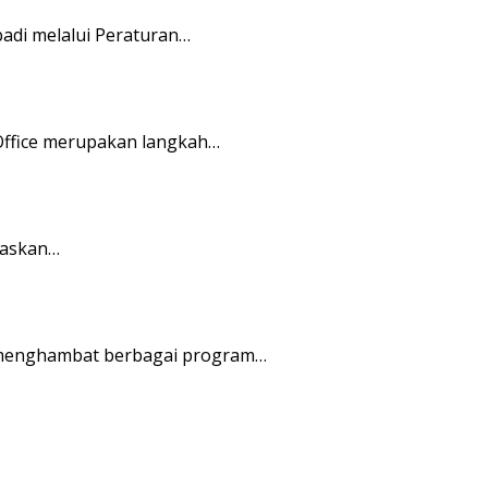
di melalui Peraturan…
Office merupakan langkah…
taskan…
 menghambat berbagai program…