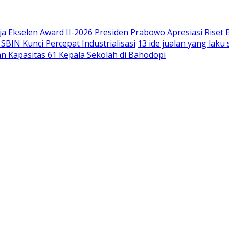
a Ekselen Award II-2026
Presiden Prabowo Apresiasi Riset
IN Kunci Percepat Industrialisasi
13 ide jualan yang lak
n Kapasitas 61 Kepala Sekolah di Bahodopi