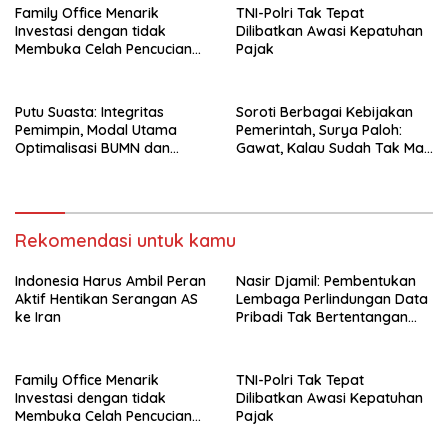
Family Office Menarik
TNI-Polri Tak Tepat
Investasi dengan tidak
Dilibatkan Awasi Kepatuhan
Membuka Celah Pencucian
Pajak
Uang
Putu Suasta: Integritas
Soroti Berbagai Kebijakan
Pemimpin, Modal Utama
Pemerintah, Surya Paloh:
Optimalisasi BUMN dan
Gawat, Kalau Sudah Tak Mau
Basmi Korupsi
Dikoreksi
Rekomendasi untuk kamu
Indonesia Harus Ambil Peran
Nasir Djamil: Pembentukan
Aktif Hentikan Serangan AS
Lembaga Perlindungan Data
ke Iran
Pribadi Tak Bertentangan
Dengan UUD 45
Family Office Menarik
TNI-Polri Tak Tepat
Investasi dengan tidak
Dilibatkan Awasi Kepatuhan
Membuka Celah Pencucian
Pajak
Uang