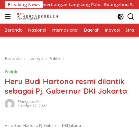
Langsung
kanya Jalur Penerbangan Langsung Palu- Guangzhou Sangat Stra
Breaking News
ke
konten
Beranda
Nasional
Internasional
Daerah
Inovasi
Strate
Beranda
Lainnya
Politik
Politik
Heru Budi Hartono resmi dilantik
sebagai Pj. Gubernur DKI Jakarta
Kinerjaekselen
Oktober 17, 2022
Heru Budi Hartono Pj. Gubernur DKI Jakarta