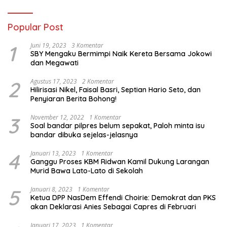
Popular Post
1
Juni 19, 2023
3 Komentar
SBY Mengaku Bermimpi Naik Kereta Bersama Jokowi
dan Megawati
2
Agustus 17, 2023
2 Komentar
Hilirisasi Nikel, Faisal Basri, Septian Hario Seto, dan
Penyiaran Berita Bohong!
3
November 12, 2022
1 Komentar
Soal bandar pilpres belum sepakat, Paloh minta isu
bandar dibuka sejelas-jelasnya
4
Januari 13, 2023
1 Komentar
Ganggu Proses KBM Ridwan Kamil Dukung Larangan
Murid Bawa Lato-Lato di Sekolah
5
Januari 8, 2023
1 Komentar
Ketua DPP NasDem Effendi Choirie: Demokrat dan PKS
akan Deklarasi Anies Sebagai Capres di Februari
Januari 17, 2023
1 Komentar