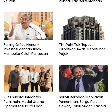
ke Iran
Pribadi Tak Bertentangan
Dengan UUD 45
Family Office Menarik
TNI-Polri Tak Tepat
Investasi dengan tidak
Dilibatkan Awasi Kepatuhan
Membuka Celah Pencucian
Pajak
Uang
Putu Suasta: Integritas
Soroti Berbagai Kebijakan
Pemimpin, Modal Utama
Pemerintah, Surya Paloh:
Optimalisasi BUMN dan
Gawat, Kalau Sudah Tak Mau
Basmi Korupsi
Dikoreksi