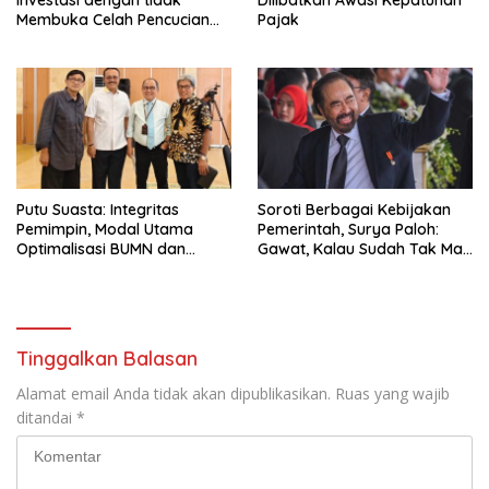
Investasi dengan tidak
Dilibatkan Awasi Kepatuhan
Membuka Celah Pencucian
Pajak
Uang
Putu Suasta: Integritas
Soroti Berbagai Kebijakan
Pemimpin, Modal Utama
Pemerintah, Surya Paloh:
Optimalisasi BUMN dan
Gawat, Kalau Sudah Tak Mau
Basmi Korupsi
Dikoreksi
Tinggalkan Balasan
Alamat email Anda tidak akan dipublikasikan.
Ruas yang wajib
ditandai
*