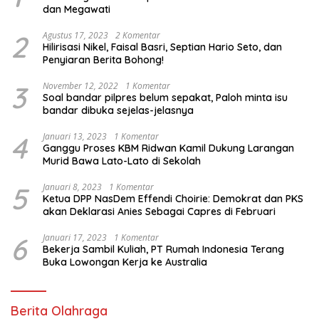
dan Megawati
2
Agustus 17, 2023
2 Komentar
Hilirisasi Nikel, Faisal Basri, Septian Hario Seto, dan
Penyiaran Berita Bohong!
3
November 12, 2022
1 Komentar
Soal bandar pilpres belum sepakat, Paloh minta isu
bandar dibuka sejelas-jelasnya
4
Januari 13, 2023
1 Komentar
Ganggu Proses KBM Ridwan Kamil Dukung Larangan
Murid Bawa Lato-Lato di Sekolah
5
Januari 8, 2023
1 Komentar
Ketua DPP NasDem Effendi Choirie: Demokrat dan PKS
akan Deklarasi Anies Sebagai Capres di Februari
6
Januari 17, 2023
1 Komentar
Bekerja Sambil Kuliah, PT Rumah Indonesia Terang
Buka Lowongan Kerja ke Australia
Berita Olahraga