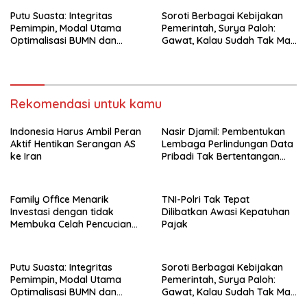
Putu Suasta: Integritas
Soroti Berbagai Kebijakan
Pemimpin, Modal Utama
Pemerintah, Surya Paloh:
Optimalisasi BUMN dan
Gawat, Kalau Sudah Tak Mau
Basmi Korupsi
Dikoreksi
Rekomendasi untuk kamu
Indonesia Harus Ambil Peran
Nasir Djamil: Pembentukan
Aktif Hentikan Serangan AS
Lembaga Perlindungan Data
ke Iran
Pribadi Tak Bertentangan
Dengan UUD 45
Family Office Menarik
TNI-Polri Tak Tepat
Investasi dengan tidak
Dilibatkan Awasi Kepatuhan
Membuka Celah Pencucian
Pajak
Uang
Putu Suasta: Integritas
Soroti Berbagai Kebijakan
Pemimpin, Modal Utama
Pemerintah, Surya Paloh:
Optimalisasi BUMN dan
Gawat, Kalau Sudah Tak Mau
Basmi Korupsi
Dikoreksi