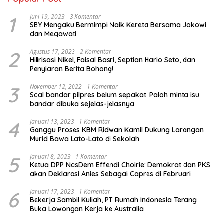
1
Juni 19, 2023
3 Komentar
SBY Mengaku Bermimpi Naik Kereta Bersama Jokowi
dan Megawati
2
Agustus 17, 2023
2 Komentar
Hilirisasi Nikel, Faisal Basri, Septian Hario Seto, dan
Penyiaran Berita Bohong!
3
November 12, 2022
1 Komentar
Soal bandar pilpres belum sepakat, Paloh minta isu
bandar dibuka sejelas-jelasnya
4
Januari 13, 2023
1 Komentar
Ganggu Proses KBM Ridwan Kamil Dukung Larangan
Murid Bawa Lato-Lato di Sekolah
5
Januari 8, 2023
1 Komentar
Ketua DPP NasDem Effendi Choirie: Demokrat dan PKS
akan Deklarasi Anies Sebagai Capres di Februari
6
Januari 17, 2023
1 Komentar
Bekerja Sambil Kuliah, PT Rumah Indonesia Terang
Buka Lowongan Kerja ke Australia