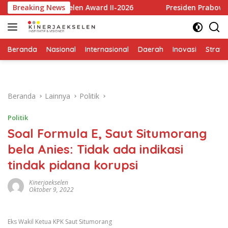
Langsung
rja Ekselen Award II-2026
Breaking News
Presiden Prabowo Apresiasi 
ke
konten
Beranda
Nasional
Internasional
Daerah
Inovasi
Strate
Beranda
Lainnya
Politik
Politik
Soal Formula E, Saut Situmorang
bela Anies: Tidak ada indikasi
tindak pidana korupsi
Kinerjaekselen
Oktober 9, 2022
Eks Wakil Ketua KPK Saut Situmorang