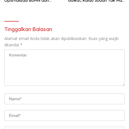
Optimalisasi BUMN dan
Gawat, Kalau Sudah Tak Mau
Basmi Korupsi
Dikoreksi
Tinggalkan Balasan
Alamat email Anda tidak akan dipublikasikan.
Ruas yang wajib
ditandai
*