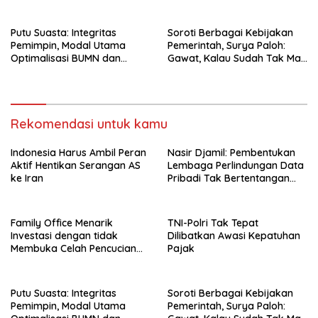
Uang
Putu Suasta: Integritas
Soroti Berbagai Kebijakan
Pemimpin, Modal Utama
Pemerintah, Surya Paloh:
Optimalisasi BUMN dan
Gawat, Kalau Sudah Tak Mau
Basmi Korupsi
Dikoreksi
Rekomendasi untuk kamu
Indonesia Harus Ambil Peran
Nasir Djamil: Pembentukan
Aktif Hentikan Serangan AS
Lembaga Perlindungan Data
ke Iran
Pribadi Tak Bertentangan
Dengan UUD 45
Family Office Menarik
TNI-Polri Tak Tepat
Investasi dengan tidak
Dilibatkan Awasi Kepatuhan
Membuka Celah Pencucian
Pajak
Uang
Putu Suasta: Integritas
Soroti Berbagai Kebijakan
Pemimpin, Modal Utama
Pemerintah, Surya Paloh: