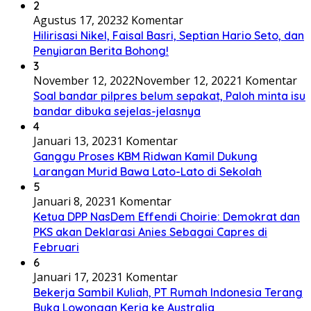
2
Agustus 17, 2023
2 Komentar
Hilirisasi Nikel, Faisal Basri, Septian Hario Seto, dan
Penyiaran Berita Bohong!
3
November 12, 2022
November 12, 2022
1 Komentar
Soal bandar pilpres belum sepakat, Paloh minta isu
bandar dibuka sejelas-jelasnya
4
Januari 13, 2023
1 Komentar
Ganggu Proses KBM Ridwan Kamil Dukung
Larangan Murid Bawa Lato-Lato di Sekolah
5
Januari 8, 2023
1 Komentar
Ketua DPP NasDem Effendi Choirie: Demokrat dan
PKS akan Deklarasi Anies Sebagai Capres di
Februari
6
Januari 17, 2023
1 Komentar
Bekerja Sambil Kuliah, PT Rumah Indonesia Terang
Buka Lowongan Kerja ke Australia