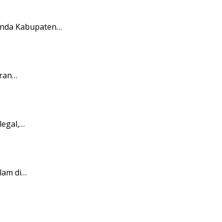
landa Kabupaten…
aran…
legal,…
lam di…