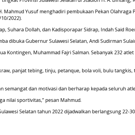
 H. Mahmud Yusuf menghadiri pembukaan Pekan Olahraga Prov
/10/2022).
p, Suhara Dollah, dan Kadisporapar Sidrap, Indah Said Roe
mba dibuka Gubernur Sulawesi Selatan, Andi Sudirman Sula
ua Kontingen, Muhammad Fajri Salman. Sebanyak 232 atlet S
raw, panjat tebing, tinju, petanque, bola voli, bulu tangkis,
n semangat dan motivasi dan berharap kepada seluruh atle
 nilai sportivitas,” pesan Mahmud.
 Sulawesi Selatan tahun 2022 dijadwalkan berlangsung 22-3