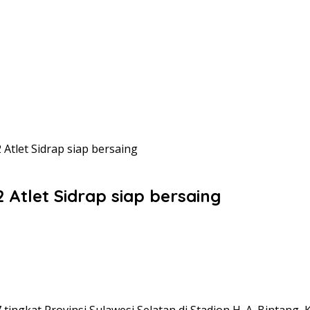
 Atlet Sidrap siap bersaing
2 Atlet Sidrap siap bersaing
ingkat Provinsi Sulawesi Selatan di Stadion H. A. Bintang, 