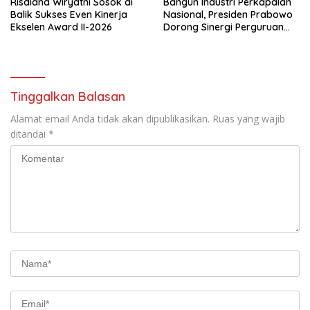
Risdiana Wiryatni Sosok di
Bangun Industri Perkapalan
Balik Sukses Even Kinerja
Nasional, Presiden Prabowo
Ekselen Award II-2026
Dorong Sinergi Perguruan
Tinggi dan PT PAL
Tinggalkan Balasan
Alamat email Anda tidak akan dipublikasikan.
Ruas yang wajib
ditandai
*