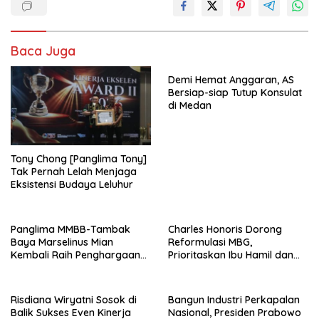
Baca Juga
Demi Hemat Anggaran, AS
Bersiap-siap Tutup Konsulat
di Medan
Tony Chong [Panglima Tony]
Tak Pernah Lelah Menjaga
Eksistensi Budaya Leluhur
Panglima MMBB-Tambak
Charles Honoris Dorong
Baya Marselinus Mian
Reformulasi MBG,
Kembali Raih Penghargaan
Prioritaskan Ibu Hamil dan
Kinerja Ekselen Award II-
Anak Rentan Stunting
2026
Risdiana Wiryatni Sosok di
Bangun Industri Perkapalan
Balik Sukses Even Kinerja
Nasional, Presiden Prabowo