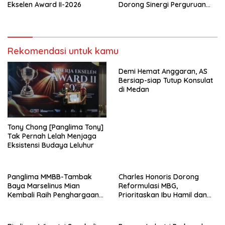
Ekselen Award II-2026
Dorong Sinergi Perguruan
Tinggi dan PT PAL
Rekomendasi untuk kamu
Demi Hemat Anggaran, AS
Bersiap-siap Tutup Konsulat
di Medan
Tony Chong [Panglima Tony]
Tak Pernah Lelah Menjaga
Eksistensi Budaya Leluhur
Panglima MMBB-Tambak
Charles Honoris Dorong
Baya Marselinus Mian
Reformulasi MBG,
Kembali Raih Penghargaan
Prioritaskan Ibu Hamil dan
Kinerja Ekselen Award II-
Anak Rentan Stunting
2026