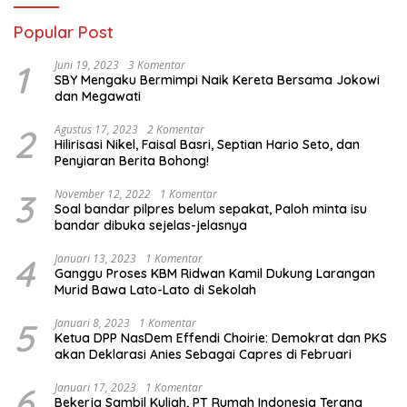
Popular Post
1
Juni 19, 2023
3 Komentar
SBY Mengaku Bermimpi Naik Kereta Bersama Jokowi
dan Megawati
2
Agustus 17, 2023
2 Komentar
Hilirisasi Nikel, Faisal Basri, Septian Hario Seto, dan
Penyiaran Berita Bohong!
3
November 12, 2022
1 Komentar
Soal bandar pilpres belum sepakat, Paloh minta isu
bandar dibuka sejelas-jelasnya
4
Januari 13, 2023
1 Komentar
Ganggu Proses KBM Ridwan Kamil Dukung Larangan
Murid Bawa Lato-Lato di Sekolah
5
Januari 8, 2023
1 Komentar
Ketua DPP NasDem Effendi Choirie: Demokrat dan PKS
akan Deklarasi Anies Sebagai Capres di Februari
6
Januari 17, 2023
1 Komentar
Bekerja Sambil Kuliah, PT Rumah Indonesia Terang