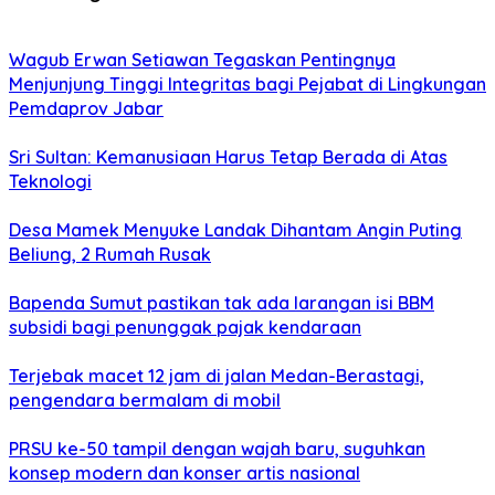
Wagub Erwan Setiawan Tegaskan Pentingnya
Menjunjung Tinggi Integritas bagi Pejabat di Lingkungan
Pemdaprov Jabar
Sri Sultan: Kemanusiaan Harus Tetap Berada di Atas
Teknologi
Desa Mamek Menyuke Landak Dihantam Angin Puting
Beliung, 2 Rumah Rusak
Bapenda Sumut pastikan tak ada larangan isi BBM
subsidi bagi penunggak pajak kendaraan
Terjebak macet 12 jam di jalan Medan-Berastagi,
pengendara bermalam di mobil
PRSU ke-50 tampil dengan wajah baru, suguhkan
konsep modern dan konser artis nasional