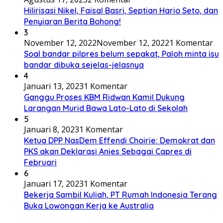
Hilirisasi Nikel, Faisal Basri, Septian Hario Seto, dan
Penyiaran Berita Bohong!
3
November 12, 2022
November 12, 2022
1 Komentar
Soal bandar pilpres belum sepakat, Paloh minta isu
bandar dibuka sejelas-jelasnya
4
Januari 13, 2023
1 Komentar
Ganggu Proses KBM Ridwan Kamil Dukung
Larangan Murid Bawa Lato-Lato di Sekolah
5
Januari 8, 2023
1 Komentar
Ketua DPP NasDem Effendi Choirie: Demokrat dan
PKS akan Deklarasi Anies Sebagai Capres di
Februari
6
Januari 17, 2023
1 Komentar
Bekerja Sambil Kuliah, PT Rumah Indonesia Terang
Buka Lowongan Kerja ke Australia