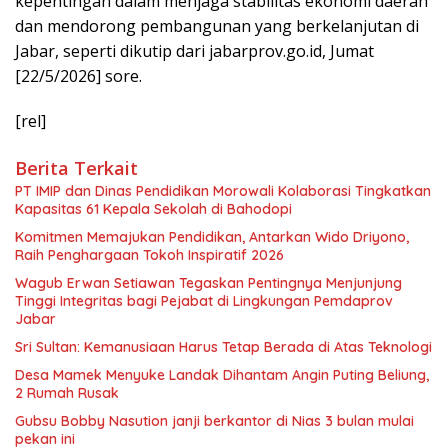
kepentingan dalam menjaga stabilitas ekonomi daerah
dan mendorong pembangunan yang berkelanjutan di
Jabar, seperti dikutip dari jabarprov.go.id, Jumat
[22/5/2026] sore.
[rel]
Berita Terkait
PT IMIP dan Dinas Pendidikan Morowali Kolaborasi Tingkatkan
Kapasitas 61 Kepala Sekolah di Bahodopi
Komitmen Memajukan Pendidikan, Antarkan Wido Driyono,
Raih Penghargaan Tokoh Inspiratif 2026
Wagub Erwan Setiawan Tegaskan Pentingnya Menjunjung
Tinggi Integritas bagi Pejabat di Lingkungan Pemdaprov
Jabar
Sri Sultan: Kemanusiaan Harus Tetap Berada di Atas Teknologi
Desa Mamek Menyuke Landak Dihantam Angin Puting Beliung,
2 Rumah Rusak
Gubsu Bobby Nasution janji berkantor di Nias 3 bulan mulai
pekan ini