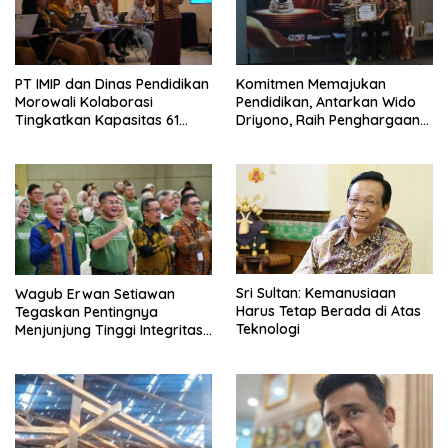
PT IMIP dan Dinas Pendidikan
Komitmen Memajukan
Morowali Kolaborasi
Pendidikan, Antarkan Wido
Tingkatkan Kapasitas 61
Driyono, Raih Penghargaan
Kepala Sekolah di Bahodopi
Tokoh Inspiratif 2026
Sri Sultan: Kemanusiaan
Wagub Erwan Setiawan
Harus Tetap Berada di Atas
Tegaskan Pentingnya
Teknologi
Menjunjung Tinggi Integritas
bagi Pejabat di Lingkungan
Pemdaprov Jabar