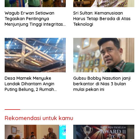
Sri Sultan: Kemanusiaan
Wagub Erwan Setiawan
Harus Tetap Berada di Atas
Tegaskan Pentingnya
Teknologi
Menjunjung Tinggi Integritas
bagi Pejabat di Lingkungan
Pemdaprov Jabar
Desa Mamek Menyuke
Gubsu Bobby Nasution janji
Landak Dihantam Angin
berkantor di Nias 3 bulan
Puting Beliung, 2 Rumah
mulai pekan ini
Rusak
Rekomendasi untuk kamu