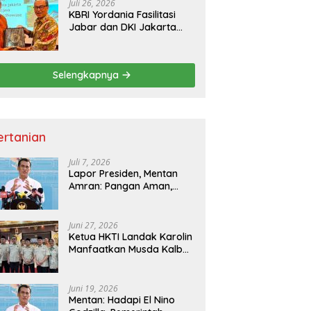
Juli 26, 2026
KBRI Yordania Fasilitasi
Jabar dan DKI Jakarta
Pasarkan Potensi
Pariwisata di Pasar
Internasional
Selengkapnya
ertanian
Juli 7, 2026
Lapor Presiden, Mentan
Amran: Pangan Aman,
Hilirisasi Dipercepat untuk
Kesejahteraan Petani
Juni 27, 2026
Ketua HKTI Landak Karolin
Manfaatkan Musda Kalbar
untuk Perkuat Sektor
Pangan
Juni 19, 2026
Mentan: Hadapi El Nino