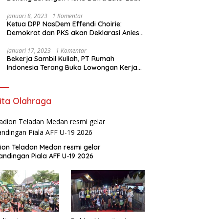
di Sekolah
Januari 8, 2023
1 Komentar
Ketua DPP NasDem Effendi Choirie:
Demokrat dan PKS akan Deklarasi Anies
Sebagai Capres di Februari
Januari 17, 2023
1 Komentar
Bekerja Sambil Kuliah, PT Rumah
Indonesia Terang Buka Lowongan Kerja
ke Australia
ita Olahraga
ion Teladan Medan resmi gelar
andingan Piala AFF U-19 2026