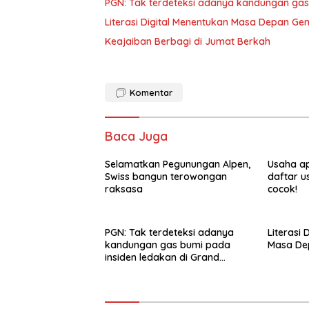
PGN: Tak terdeteksi adanya kandungan gas
Literasi Digital Menentukan Masa Depan Ge
Keajaiban Berbagi di Jumat Berkah
Komentar
Baca Juga
Selamatkan Pegunungan Alpen,
Usaha ap
Swiss bangun terowongan
daftar u
raksasa
cocok!
PGN: Tak terdeteksi adanya
Literasi 
kandungan gas bumi pada
Masa De
insiden ledakan di Grand
Polonia Medan