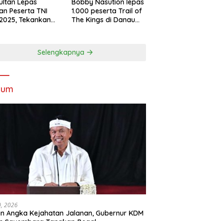
Sultan Lepas
Bobby Nasution lepas
an Peserta TNI
1.000 peserta Trail of
2025, Tekankan
The Kings di Danau
tifitas dan
Toba
ersamaan
Selengkapnya
kum
30, 2026
n Angka Kejahatan Jalanan, Gubernur KDM