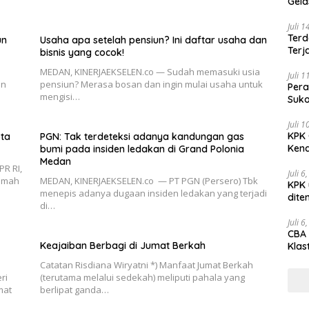
Gel
Juli 
Terd
un
Usaha apa setelah pensiun? Ini daftar usaha dan
Terj
bisnis yang cocok!
MEDAN, KINERJAEKSELEN.co — Sudah memasuki usia
Juli 
en
pensiun? Merasa bosan dan ingin mulai usaha untuk
Pera
mengisi…
Suko
Juli 
KPK 
ota
PGN: Tak terdeteksi adanya kandungan gas
Kena
bumi pada insiden ledakan di Grand Polonia
Medan
PR RI,
Juli 6
amah
MEDAN, KINERJAEKSELEN.co — PT PGN (Persero) Tbk
KPK 
menepis adanya dugaan insiden ledakan yang terjadi
dite
di…
Juli 6
CBA 
Keajaiban Berbagi di Jumat Berkah
Klas
Peny
Catatan Risdiana Wiryatni *) Manfaat Jumat Berkah
ri
(terutama melalui sedekah) meliputi pahala yang
mat
berlipat ganda…