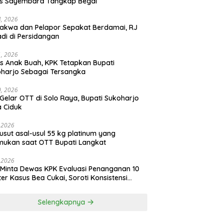
as Sayembara Tangkap Begal
14, 2026
akwa dan Pelapor Sepakat Berdamai, RJ
adi di Persidangan
11, 2026
s Anak Buah, KPK Tetapkan Bupati
harjo Sebagai Tersangka
10, 2026
Gelar OTT di Solo Raya, Bupati Sukoharjo
 Ciduk
, 2026
usut asal-usul 55 kg platinum yang
mukan saat OTT Bupati Langkat
, 2026
Minta Dewas KPK Evaluasi Penanganan 10
ter Kasus Bea Cukai, Soroti Konsistensi
idikan
Selengkapnya