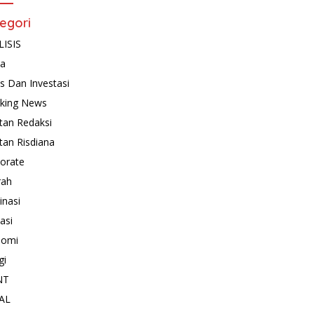
egori
ISIS
ta
is Dan Investasi
king News
tan Redaksi
tan Risdiana
orate
rah
inasi
asi
nomi
gi
NT
AL