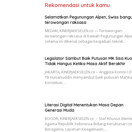
Rekomendasi untuk kamu
Selamatkan Pegunungan Alpen, Swiss bang
terowongan raksasa
MEDAN, KINERJAEKSELEN.co — Terowongan-
terowongan raksasa di bawah Pegunungan Alp
selama ini dikenal sebagai keajaiban teknik…
Legislator Sambut Baik Putusan MK Sisa Ku
Tidak Hangus Ketika Masa Aktif Berakhir
JAKARTA, KINERJAEKSELEN.co – Anggota Komisi I D
TB Hasanuddin menyambut baik putusan Mahk
Konstitusi…
Literasi Digital Menentukan Masa Depan
Generasi Muda
BOGOR, KINERJAEKSELEN.co – Staf Khusus Mente
Agama Republik Indonesia Bidang Kerukunan U
Beragama, Layanan Keagamaan,…