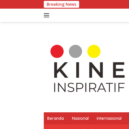
Langsung
Breaking News
Pertumbuha
ke
konten
Beranda
Nasional
Internasional