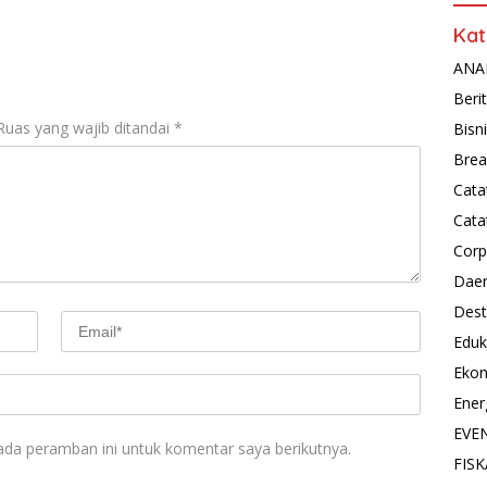
Kat
ANAL
Beri
Ruas yang wajib ditandai
*
Bisn
Brea
Cata
Cata
Corp
Dae
Dest
Eduk
Eko
Ener
EVE
ada peramban ini untuk komentar saya berikutnya.
FISK