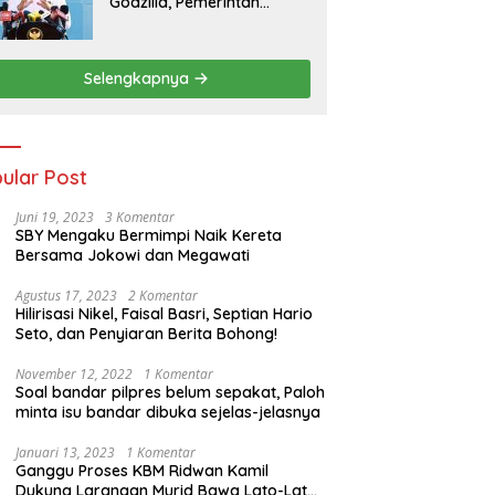
Godzilla, Pemerintah
Pastikan Kesiapan
Cadangan Pangan dan
Infrastruktur Pertanian
Selengkapnya
Nasional
ular Post
Juni 19, 2023
3 Komentar
SBY Mengaku Bermimpi Naik Kereta
Bersama Jokowi dan Megawati
Agustus 17, 2023
2 Komentar
Hilirisasi Nikel, Faisal Basri, Septian Hario
Seto, dan Penyiaran Berita Bohong!
November 12, 2022
1 Komentar
Soal bandar pilpres belum sepakat, Paloh
minta isu bandar dibuka sejelas-jelasnya
Januari 13, 2023
1 Komentar
Ganggu Proses KBM Ridwan Kamil
Dukung Larangan Murid Bawa Lato-Lato