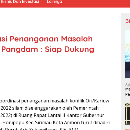
Bisnis Dan Investasi
Lainnya
B
asi Penanganan Masalah
, Pangdam : Siap Dukung
Ag
Me
Pe
Ek
ordinasi penanganan masalah konflik Ori/Kariuw
i 2022 silam diselenggarakan oleh Pemerintah
/2022) di Ruang Rapat Lantai II Kantor Gubernur
l. Honipopu Kec. Sirimau Kota Ambon turut dihadiri
 Ruruh Aris Setyawibawa, S.E., M.M..