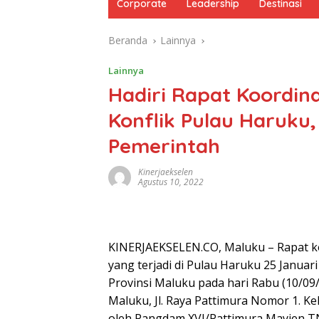
Corporate
Leadership
Destinasi
Beranda
Lainnya
Lainnya
Hadiri Rapat Koordin
Konflik Pulau Haruku
Pemerintah
Kinerjaekselen
Agustus 10, 2022
KINERJAEKSELEN.CO, Maluku – Rapat ko
yang terjadi di Pulau Haruku 25 Januar
Provinsi Maluku pada hari Rabu (10/09
Maluku, Jl. Raya Pattimura Nomor 1. Ke
oleh Pangdam XVI/Pattimura Mayjen TNI