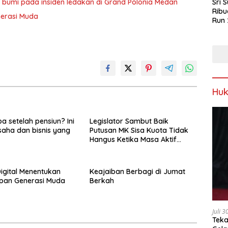
Sri 
 bumi pada insiden ledakan di Grand Polonia Medan
Ribu
nerasi Muda
Run 
Spor
Keb
Hu
a setelah pensiun? Ini
Legislator Sambut Baik
saha dan bisnis yang
Putusan MK Sisa Kuota Tidak
Hangus Ketika Masa Aktif
Berakhir
Digital Menentukan
Keajaiban Berbagi di Jumat
pan Generasi Muda
Berkah
Juli 
Teka