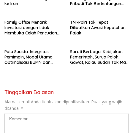
ke Iran
Pribadi Tak Bertentangan
Dengan UUD 45
Family Office Menarik
TNI-Polri Tak Tepat
Investasi dengan tidak
Dilibatkan Awasi Kepatuhan
Membuka Celah Pencucian
Pajak
Uang
Putu Suasta: Integritas
Soroti Berbagai Kebijakan
Pemimpin, Modal Utama
Pemerintah, Surya Paloh:
Optimalisasi BUMN dan
Gawat, Kalau Sudah Tak Mau
Basmi Korupsi
Dikoreksi
Tinggalkan Balasan
Alamat email Anda tidak akan dipublikasikan.
Ruas yang wajib
ditandai
*