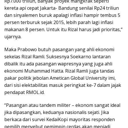
Rp7.000 triliun, banyak proyek mangkrak seperti
kereta api cepat Jakarta- Bandung senilai Rp24 triliun
dan sinyalemen buruk apalagi inflasi hampir tembus 5
persen terburuk sejak 2015, lebih parah lagi inflasi
makanan 8 persen. Untuk itu Rizal harus jadi prioritas,”
ujarnya.
Maka Prabowo butuh pasangan yang ahli ekonomi
sekelas Rizal Ramli. Suksesnya Soekarno lantaran
dibalik itu ada pasangan wapresnya yang juga ahli
ekonomi Muhammad Hatta. Rizal Ramli juga tandas
pakar politik jebolan Ametican Global University imi,
dari sisi elektabilitas masuk peringkat ke-7 dalam jajak
pendapat RMOL.id.
“Pasangan atau tandem militer – ekonom sangat ideal
jika dipasangkan, keduanya nasionalis sejati. Jika
berkaca dari survei KedaiKopi mayoritas responden
pemilih menyebut pemimpin cerdas akan menjadi