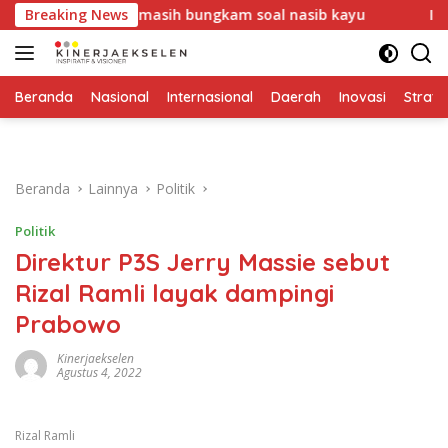
Langsung
DLH Medan masih bungkam soal nasib kayu
Breaking News
Industri Ag
ke
konten
Beranda
Nasional
Internasional
Daerah
Inovasi
Strate
Beranda
Lainnya
Politik
Politik
Direktur P3S Jerry Massie sebut
Rizal Ramli layak dampingi
Prabowo
Kinerjaekselen
Agustus 4, 2022
Rizal Ramli