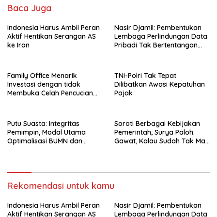
Baca Juga
Indonesia Harus Ambil Peran
Nasir Djamil: Pembentukan
Aktif Hentikan Serangan AS
Lembaga Perlindungan Data
ke Iran
Pribadi Tak Bertentangan
Dengan UUD 45
Family Office Menarik
TNI-Polri Tak Tepat
Investasi dengan tidak
Dilibatkan Awasi Kepatuhan
Membuka Celah Pencucian
Pajak
Uang
Putu Suasta: Integritas
Soroti Berbagai Kebijakan
Pemimpin, Modal Utama
Pemerintah, Surya Paloh:
Optimalisasi BUMN dan
Gawat, Kalau Sudah Tak Mau
Basmi Korupsi
Dikoreksi
Rekomendasi untuk kamu
Indonesia Harus Ambil Peran
Nasir Djamil: Pembentukan
Aktif Hentikan Serangan AS
Lembaga Perlindungan Data