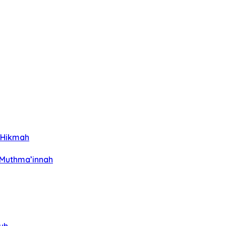
h Hikmah
 Muthma’innah