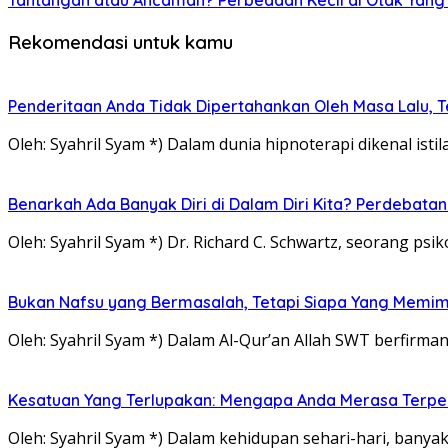
Tantangan atau Ancaman? Perbedaan Kecil di Otak Yang
Rekomendasi untuk kamu
Penderitaan Anda Tidak Dipertahankan Oleh Masa Lalu, Te
Oleh: Syahril Syam *) Dalam dunia hipnoterapi dikenal istil
Benarkah Ada Banyak Diri di Dalam Diri Kita? Perdebatan
Oleh: Syahril Syam *) Dr. Richard C. Schwartz, seorang p
Bukan Nafsu yang Bermasalah, Tetapi Siapa Yang Memimp
Oleh: Syahril Syam *) Dalam Al-Qur’an Allah SWT berfirm
Kesatuan Yang Terlupakan: Mengapa Anda Merasa Terpec
Oleh: Syahril Syam *) Dalam kehidupan sehari-hari, banya