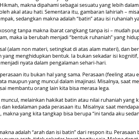
fat Hikmah, makna dipahami sebagai sesuatu yang lebih dal
oleh akal atau hati. Sementara itu, gambaran lahiriah – misa
ampak, sedangkan makna adalah “batin” atau isi ruhaniah ya
song tanpa makna ibarat cangkang tanpa isi – mudah pudar,
lam, maka ia berubah menjadi “bentuk ruhaniah” yang hidup
itsal (alam non materi, setingkat di atas alam materi), dan 
h yang menghidupkan bentuk. Ia bukan sekadar isi kognitif,
ar menjadi nyata dalam pengalaman sehari-hari.
saan itu bukan hal yang sama. Perasaan (feeling atau emo
yata maupun yang muncul dalam imajinasi. Misalnya, saat m
sai membantu orang lain kita bisa merasa lega.
uncul, melainkan hakikat batin atau nilai ruhaniah yang ki
 dan kedalaman pada perasaan itu. Misalnya: saat mendapat 
 makna yang kita tangkap bisa berupa “ini tanda aku seda
akna adalah “arah dan isi batin” dari respon itu. Perasaan
 punya arah, tidak sekadar lewat begitu saja. Makna dap