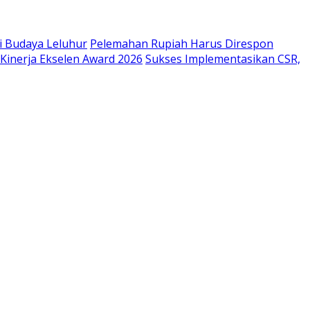
i Budaya Leluhur
Pelemahan Rupiah Harus Direspon
inerja Ekselen Award 2026
Sukses Implementasikan CSR,