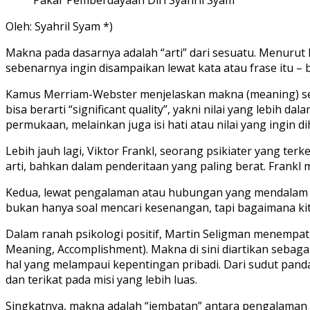
Oleh: Syahril Syam *)
Makna pada dasarnya adalah “arti” dari sesuatu. Menurut
sebenarnya ingin disampaikan lewat kata atau frase itu –
Kamus Merriam-Webster menjelaskan makna (meaning) sebaga
bisa berarti “significant quality”, yakni nilai yang lebih 
permukaan, melainkan juga isi hati atau nilai yang ingin d
Lebih jauh lagi, Viktor Frankl, seorang psikiater yang t
arti, bahkan dalam penderitaan yang paling berat. Frankl
Kedua, lewat pengalaman atau hubungan yang mendalam deng
bukan hanya soal mencari kesenangan, tapi bagaimana ki
Dalam ranah psikologi positif, Martin Seligman menempa
Meaning, Accomplishment). Makna di sini diartikan sebagai
hal yang melampaui kepentingan pribadi. Dari sudut pand
dan terikat pada misi yang lebih luas.
Singkatnya, makna adalah “jembatan” antara pengalaman s