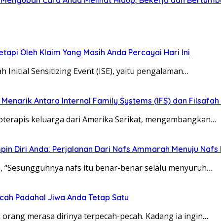
 Mengubah Cara Anda Melihat Hidup, Bekerja dan Bertumb
tapi Oleh Klaim Yang Masih Anda Percayai Hari Ini
ah Initial Sensitizing Event (ISE), yaitu pengalaman…
 Menarik Antara Internal Family Systems (IFS) dan Filsafa
sikoterapis keluarga dari Amerika Serikat, mengembangkan…
in Diri Anda: Perjalanan Dari Nafs Ammarah Menuju Nafs
an, “Sesungguhnya nafs itu benar-benar selalu menyuruh…
ah Padahal Jiwa Anda Tetap Satu
k orang merasa dirinya terpecah-pecah. Kadang ia ingin…