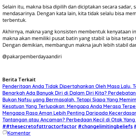
Selain itu, makna bisa dipilih dan diciptakan secara sada
mendasarinya. Dengan kata lain, kita tidak selalu bisa me
terbentuk.
Akhirnya, makna yang konsisten membentuk kenyataan in
makna akan memiliki pusat batin yang stabil: ia bisa tet
Dengan demikian, membangun makna jauh lebih stabil dan
@pakarpemberdayaandiri
Berita Terkait
Penderitaan Anda Tidak Dipertahankan Oleh Masa Lalu, Te
Benarkah Ada Banyak Diri di Dalam Diri Kita? Perdebatan
Bukan Nafsu yang Bermasalah, Tetapi Siapa Yang Memimp
Kesatuan Yang Terlupakan: Mengapa Anda Merasa Terpec
Mengapa Rasa Aman Lebih Penting Daripada Kecerdasa
Tantangan atau Ancaman? Perbedaan Kecil di Otak Yang
##thesecretofattractorfactor
#changelimitingbeliefs
Komentar