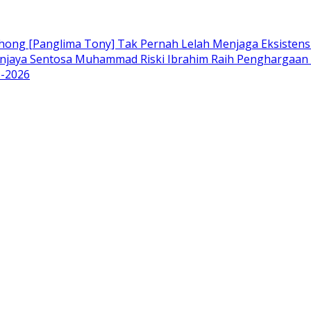
hong [Panglima Tony] Tak Pernah Lelah Menjaga Eksistens
njaya Sentosa Muhammad Riski Ibrahim Raih Penghargaan K
I-2026