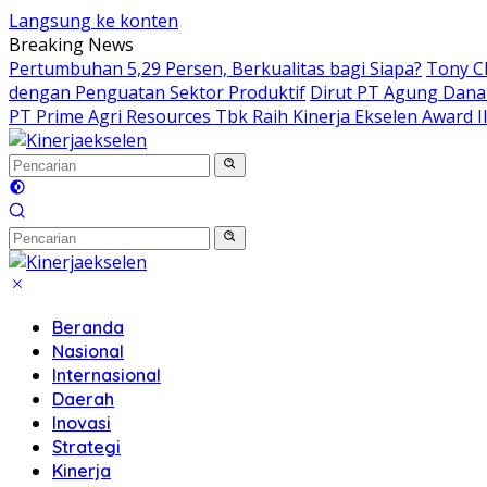
Langsung ke konten
Breaking News
Pertumbuhan 5,29 Persen, Berkualitas bagi Siapa?
Tony C
dengan Penguatan Sektor Produktif
Dirut PT Agung Dana
PT Prime Agri Resources Tbk Raih Kinerja Ekselen Award I
Beranda
Nasional
Internasional
Daerah
Inovasi
Strategi
Kinerja