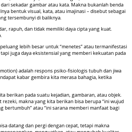
am dari sekadar gambar atau kata. Makna bukanlah benda
lnya bentuk visual, kata, atau imajinasi – disebut sebagai
ng tersembunyi di baliknya.
 rapuh, dan tidak memiliki daya cipta yang kuat.
.
berpeluang lebih besar untuk “menetes” atau termanifestasi
 tapi juga daya eksistensial yang memberi kekuatan pada
tion) adalah respons psiko-fisiologis tubuh dan jiwa
endapat kabar gembira kita merasa bahagia, ketika
ta berikan pada suatu kejadian, gambaran, atau objek.
rezeki, makna yang kita berikan bisa berupa “ini wujud
ng bertumbuh” atau “ini sarana memberi manfaat bagi
 bisa datang dan pergi dengan cepat, tetapi makna
at menenangkan, menguatkan, atau mengubah kualitas