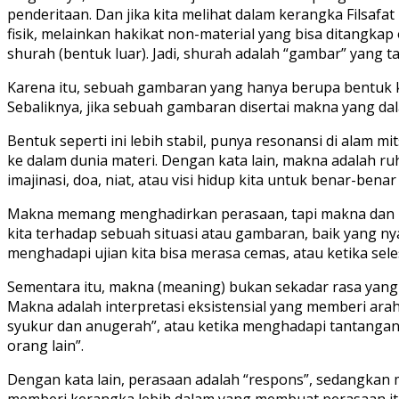
penderitaan. Dan jika kita melihat dalam kerangka Filsa
fisik, melainkan hakikat non-material yang bisa ditangkap 
shurah (bentuk luar). Jadi, shurah adalah “gambar” yang t
Karena itu, sebuah gambaran yang hanya berupa bentuk ko
Sebaliknya, jika sebuah gambaran disertai makna yang da
Bentuk seperti ini lebih stabil, punya resonansi di alam m
ke dalam dunia materi. Dengan kata lain, makna adalah ru
imajinasi, doa, niat, atau visi hidup kita untuk benar-ben
Makna memang menghadirkan perasaan, tapi makna dan pera
kita terhadap sebuah situasi atau gambaran, baik yang n
menghadapi ujian kita bisa merasa cemas, atau ketika sele
Sementara itu, makna (meaning) bukan sekadar rasa yang m
Makna adalah interpretasi eksistensial yang memberi arah
syukur dan anugerah”, atau ketika menghadapi tantangan,
orang lain”.
Dengan kata lain, perasaan adalah “respons”, sedangkan m
memberi kerangka lebih dalam yang membuat perasaan itu