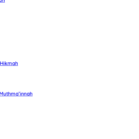
uh
h Hikmah
 Muthma’innah