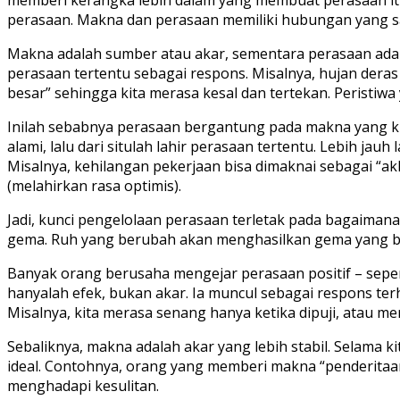
perasaan. Makna dan perasaan memiliki hubungan yang sang
Makna adalah sumber atau akar, sementara perasaan adala
perasaan tertentu sebagai respons. Misalnya, hujan dera
besar” sehingga kita merasa kesal dan tertekan. Peristi
Inilah sebabnya perasaan bergantung pada makna yang kita
alami, lalu dari situlah lahir perasaan tertentu. Lebih ja
Misalnya, kehilangan pekerjaan bisa dimaknai sebagai “ak
(melahirkan rasa optimis).
Jadi, kunci pengelolaan perasaan terletak pada bagaima
gema. Ruh yang berubah akan menghasilkan gema yang berb
Banyak orang berusaha mengejar perasaan positif – sepert
hanyalah efek, bukan akar. Ia muncul sebagai respons ter
Misalnya, kita merasa senang hanya ketika dipuji, atau m
Sebaliknya, makna adalah akar yang lebih stabil. Selama k
ideal. Contohnya, orang yang memberi makna “penderitaan
menghadapi kesulitan.