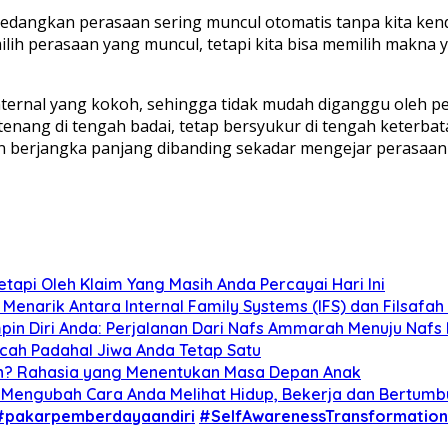
r, sedangkan perasaan sering muncul otomatis tanpa kita ken
milih perasaan yang muncul, tetapi kita bisa memilih makna 
ternal yang kokoh, sehingga tidak mudah diganggu oleh p
ap tenang di tengah badai, tetap bersyukur di tengah keter
 berjangka panjang dibanding sekadar mengejar perasaan p
tapi Oleh Klaim Yang Masih Anda Percayai Hari Ini
 Menarik Antara Internal Family Systems (IFS) dan Filsafa
in Diri Anda: Perjalanan Dari Nafs Ammarah Menuju Nafs
ah Padahal Jiwa Anda Tetap Satu
n? Rahasia yang Menentukan Masa Depan Anak
 Mengubah Cara Anda Melihat Hidup, Bekerja dan Bertumb
#pakarpemberdayaandiri
#SelfAwarenessTransformation