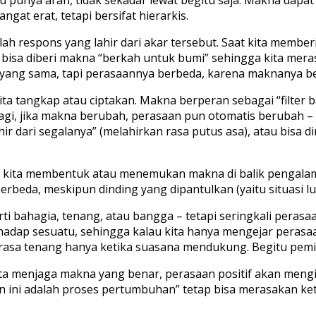
at erat, tetapi bersifat hierarkis.
h respons yang lahir dari akar tersebut. Saat kita member
s bisa diberi makna “berkah untuk bumi” sehingga kita mer
wa yang sama, tapi perasaannya berbeda, karena maknanya b
 tangkap atau ciptakan. Makna berperan sebagai “filter bat
uh lagi, jika makna berubah, perasaan pun otomatis berubah 
hir dari segalanya” (melahirkan rasa putus asa), atau bisa
na kita membentuk atau menemukan makna di balik pengalam
eda, meskipun dinding yang dipantulkan (yaitu situasi lu
i bahagia, tenang, atau bangga – tetapi seringkali perasa
hadap sesuatu, sehingga kalau kita hanya mengejar perasaan
erasa tenang hanya ketika suasana mendukung. Begitu pemicu
ita menjaga makna yang benar, perasaan positif akan mengik
 ini adalah proses pertumbuhan” tetap bisa merasakan ket