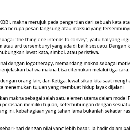
 KBBI, makna merujuk pada pengertian dari sebuah kata at
 bisa berupa pesan langsung atau maksud yang tersembunyi 
i “the thing one intends to convey”, yaitu hal yang ingin
dalam atau arti tersembunyi yang ada di balik sesuatu. Dengan
ihubungkan lewat kata, simbol, atau peristiwa.
erkenal dengan logotherapy, memandang makna sebagai motiv
 menjelaskan bahwa makna bisa ditemukan melalui tiga cara:
an orang lain; dan Ketiga, lewat sikap kita saat menghada
ta menemukan tujuan yang membuat hidup layak dijalani.
tkan makna sebagai salah satu elemen utama dalam model P
 perasaan memiliki tujuan, keterhubungan dengan sesuatu ya
ang ini, kebahagiaan yang tahan lama bukanlah sekadar ras
ehari-hari dengan nilai yang lebih besar. Ia hadir dalam 