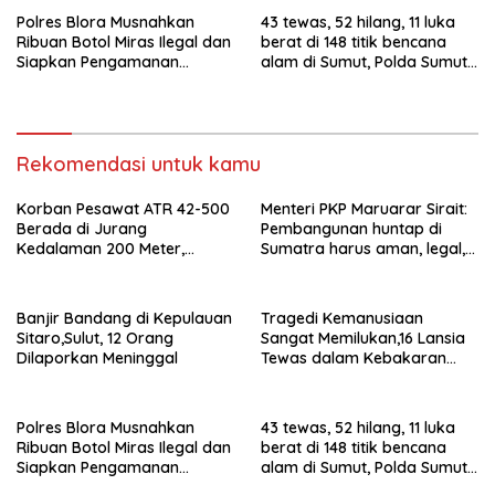
Polres Blora Musnahkan
43 tewas, 52 hilang, 11 luka
Ribuan Botol Miras Ilegal dan
berat di 148 titik bencana
Siapkan Pengamanan
alam di Sumut, Polda Sumut
Menyambut Tahun Baru
kerahkan 1.030 personel
Rekomendasi untuk kamu
Korban Pesawat ATR 42-500
Menteri PKP Maruarar Sirait:
Berada di Jurang
Pembangunan huntap di
Kedalaman 200 Meter,
Sumatra harus aman, legal,
Berhasil Dievakuasi
dekat ekosistem
Banjir Bandang di Kepulauan
Tragedi Kemanusiaan
Sitaro,Sulut, 12 Orang
Sangat Memilukan,16 Lansia
Dilaporkan Meninggal
Tewas dalam Kebakaran
Panti Jompo di Manado
Polres Blora Musnahkan
43 tewas, 52 hilang, 11 luka
Ribuan Botol Miras Ilegal dan
berat di 148 titik bencana
Siapkan Pengamanan
alam di Sumut, Polda Sumut
Menyambut Tahun Baru
kerahkan 1.030 personel