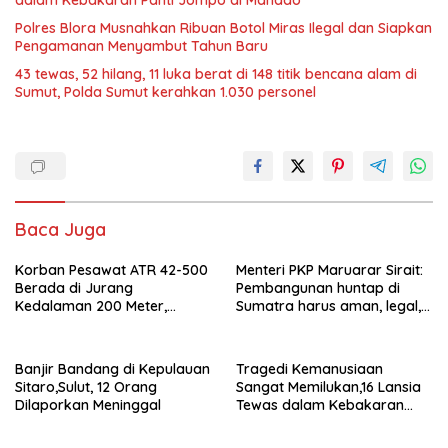
Polres Blora Musnahkan Ribuan Botol Miras Ilegal dan Siapkan
Pengamanan Menyambut Tahun Baru
43 tewas, 52 hilang, 11 luka berat di 148 titik bencana alam di
Sumut, Polda Sumut kerahkan 1.030 personel
Baca Juga
Korban Pesawat ATR 42-500
Menteri PKP Maruarar Sirait:
Berada di Jurang
Pembangunan huntap di
Kedalaman 200 Meter,
Sumatra harus aman, legal,
Berhasil Dievakuasi
dekat ekosistem
Banjir Bandang di Kepulauan
Tragedi Kemanusiaan
Sitaro,Sulut, 12 Orang
Sangat Memilukan,16 Lansia
Dilaporkan Meninggal
Tewas dalam Kebakaran
Panti Jompo di Manado