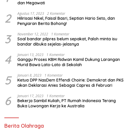
dan Megawati
2
Agustus 17, 2023
2 Komentar
Hilirisasi Nikel, Faisal Basri, Septian Hario Seto, dan
Penyiaran Berita Bohong!
3
November 12, 2022
1 Komentar
Soal bandar pilpres belum sepakat, Paloh minta isu
bandar dibuka sejelas-jelasnya
4
Januari 13, 2023
1 Komentar
Ganggu Proses KBM Ridwan Kamil Dukung Larangan
Murid Bawa Lato-Lato di Sekolah
5
Januari 8, 2023
1 Komentar
Ketua DPP NasDem Effendi Choirie: Demokrat dan PKS
akan Deklarasi Anies Sebagai Capres di Februari
6
Januari 17, 2023
1 Komentar
Bekerja Sambil Kuliah, PT Rumah Indonesia Terang
Buka Lowongan Kerja ke Australia
Berita Olahraga