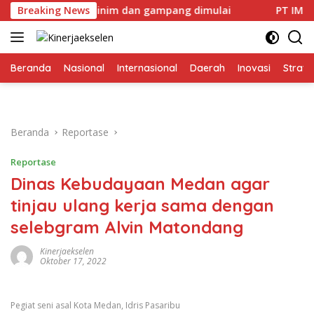
Langsung
gan modal minim dan gampang dimulai
Breaking News
PT IMIP dan Dina
ke
konten
Beranda
Nasional
Internasional
Daerah
Inovasi
Strate
Beranda
Reportase
Reportase
Dinas Kebudayaan Medan agar
tinjau ulang kerja sama dengan
selebgram Alvin Matondang
Kinerjaekselen
Oktober 17, 2022
Pegiat seni asal Kota Medan, Idris Pasaribu