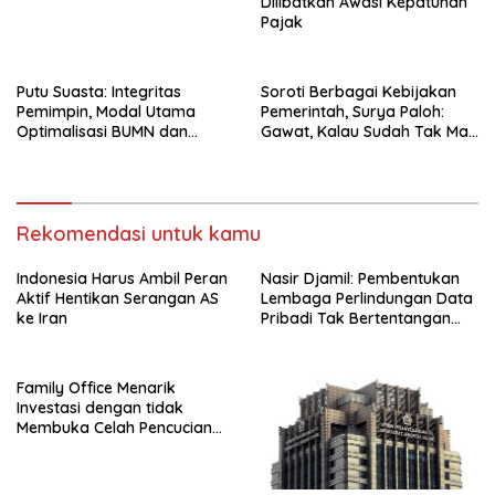
Dilibatkan Awasi Kepatuhan
Pajak
Putu Suasta: Integritas
Soroti Berbagai Kebijakan
Pemimpin, Modal Utama
Pemerintah, Surya Paloh:
Optimalisasi BUMN dan
Gawat, Kalau Sudah Tak Mau
Basmi Korupsi
Dikoreksi
Rekomendasi untuk kamu
Indonesia Harus Ambil Peran
Nasir Djamil: Pembentukan
Aktif Hentikan Serangan AS
Lembaga Perlindungan Data
ke Iran
Pribadi Tak Bertentangan
Dengan UUD 45
Family Office Menarik
Investasi dengan tidak
Membuka Celah Pencucian
Uang