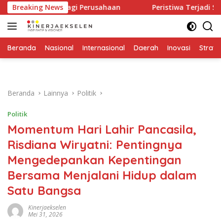
Langsung
tan Keras Bagi Perusahaan
Breaking News
Peristiwa Terjadi Sekali, Pi
ke
konten
Beranda
Nasional
Internasional
Daerah
Inovasi
Strate
Beranda
Lainnya
Politik
Politik
Momentum Hari Lahir Pancasila,
Risdiana Wiryatni: Pentingnya
Mengedepankan Kepentingan
Bersama Menjalani Hidup dalam
Satu Bangsa
Kinerjaekselen
Mei 31, 2026