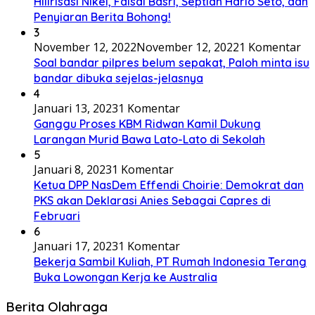
Hilirisasi Nikel, Faisal Basri, Septian Hario Seto, dan
Penyiaran Berita Bohong!
3
November 12, 2022
November 12, 2022
1 Komentar
Soal bandar pilpres belum sepakat, Paloh minta isu
bandar dibuka sejelas-jelasnya
4
Januari 13, 2023
1 Komentar
Ganggu Proses KBM Ridwan Kamil Dukung
Larangan Murid Bawa Lato-Lato di Sekolah
5
Januari 8, 2023
1 Komentar
Ketua DPP NasDem Effendi Choirie: Demokrat dan
PKS akan Deklarasi Anies Sebagai Capres di
Februari
6
Januari 17, 2023
1 Komentar
Bekerja Sambil Kuliah, PT Rumah Indonesia Terang
Buka Lowongan Kerja ke Australia
Berita Olahraga