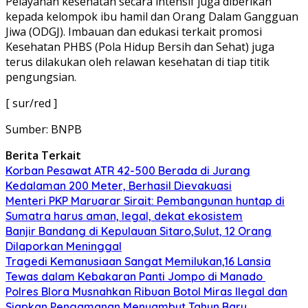
Pelayanan kesehatan secara intensif juga diberikan
kepada kelompok ibu hamil dan Orang Dalam Gangguan
Jiwa (ODGJ). Imbauan dan edukasi terkait promosi
Kesehatan PHBS (Pola Hidup Bersih dan Sehat) juga
terus dilakukan oleh relawan kesehatan di tiap titik
pengungsian.
[ sur/red ]
Sumber: BNPB
Berita Terkait
Korban Pesawat ATR 42-500 Berada di Jurang
Kedalaman 200 Meter, Berhasil Dievakuasi
Menteri PKP Maruarar Sirait: Pembangunan huntap di
Sumatra harus aman, legal, dekat ekosistem
Banjir Bandang di Kepulauan Sitaro,Sulut, 12 Orang
Dilaporkan Meninggal
Tragedi Kemanusiaan Sangat Memilukan,16 Lansia
Tewas dalam Kebakaran Panti Jompo di Manado
Polres Blora Musnahkan Ribuan Botol Miras Ilegal dan
Siapkan Pengamanan Menyambut Tahun Baru