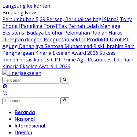
Langsung ke konten
Breaking News
Pertumbuhan 5,29 Persen, Berkualitas bagi Siapa?
Tony
Chong [Panglima Tony] Tak Pernah Lelah Menjaga
Eksistensi Budaya Leluhur
Pelemahan Rupiah Harus
Direspon dengan Penguatan Sektor Produktif
Dirut PT
Agung Dananjaya Sentosa Muhammad Riski Ibrahim Raih
Penghargaan Kinerja Ekselen Award 2026
Sukses
Implementasikan CSR, PT Prime Agri Resources Tbk Raih
Kinerja Ekselen Award II-2026
Beranda
Nasional
Internasional
Daerah