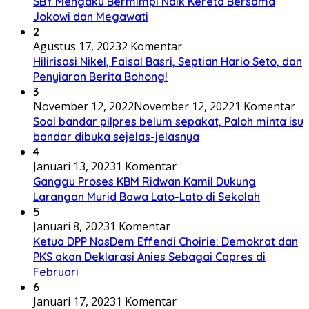
SBY Mengaku Bermimpi Naik Kereta Bersama
Jokowi dan Megawati
2
Agustus 17, 2023
2 Komentar
Hilirisasi Nikel, Faisal Basri, Septian Hario Seto, dan
Penyiaran Berita Bohong!
3
November 12, 2022
November 12, 2022
1 Komentar
Soal bandar pilpres belum sepakat, Paloh minta isu
bandar dibuka sejelas-jelasnya
4
Januari 13, 2023
1 Komentar
Ganggu Proses KBM Ridwan Kamil Dukung
Larangan Murid Bawa Lato-Lato di Sekolah
5
Januari 8, 2023
1 Komentar
Ketua DPP NasDem Effendi Choirie: Demokrat dan
PKS akan Deklarasi Anies Sebagai Capres di
Februari
6
Januari 17, 2023
1 Komentar