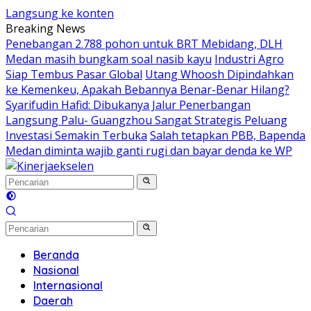
Langsung ke konten
Breaking News
Penebangan 2.788 pohon untuk BRT Mebidang, DLH
Medan masih bungkam soal nasib kayu
Industri Agro
Siap Tembus Pasar Global
Utang Whoosh Dipindahkan
ke Kemenkeu, Apakah Bebannya Benar-Benar Hilang?
Syarifudin Hafid: Dibukanya Jalur Penerbangan
Langsung Palu- Guangzhou Sangat Strategis Peluang
Investasi Semakin Terbuka
Salah tetapkan PBB, Bapenda
Medan diminta wajib ganti rugi dan bayar denda ke WP
Beranda
Nasional
Internasional
Daerah