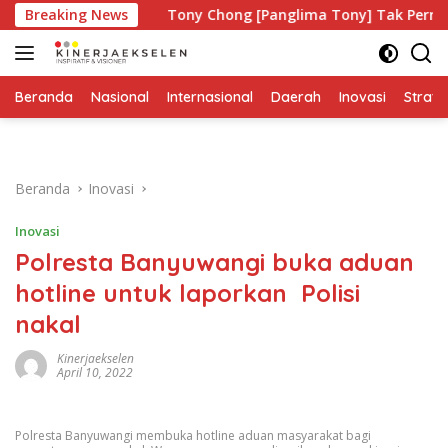
Langsung
apa?
Breaking News
Tony Chong [Panglima Tony] Tak Pernah Lelah Men
ke
konten
Beranda
Nasional
Internasional
Daerah
Inovasi
Strate
Beranda
Inovasi
Inovasi
Polresta Banyuwangi buka aduan
hotline untuk laporkan Polisi
nakal
Kinerjaekselen
April 10, 2022
Polresta Banyuwangi membuka hotline aduan masyarakat bagi