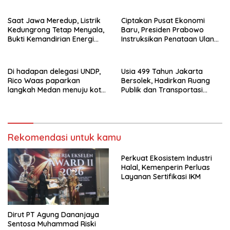
Saat Jawa Meredup, Listrik
Ciptakan Pusat Ekonomi
Kedungrong Tetap Menyala,
Baru, Presiden Prabowo
Bukti Kemandirian Energi
Instruksikan Penataan Ulang
Masyarakat Desa
Kawasan GBK
Di hadapan delegasi UNDP,
Usia 499 Tahun Jakarta
Rico Waas paparkan
Bersolek, Hadirkan Ruang
langkah Medan menuju kota
Publik dan Transportasi
metropolitan berkelanjutan
Terintegrasi
Rekomendasi untuk kamu
Perkuat Ekosistem Industri
Halal, Kemenperin Perluas
Layanan Sertifikasi IKM
Dirut PT Agung Dananjaya
Sentosa Muhammad Riski