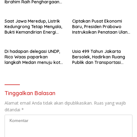
Ibrahim Raih Penghargaan
Kinerja Ekselen Award 2026
Saat Jawa Meredup, Listrik
Ciptakan Pusat Ekonomi
Kedungrong Tetap Menyala,
Baru, Presiden Prabowo
Bukti Kemandirian Energi
Instruksikan Penataan Ulang
Masyarakat Desa
Kawasan GBK
Di hadapan delegasi UNDP,
Usia 499 Tahun Jakarta
Rico Waas paparkan
Bersolek, Hadirkan Ruang
langkah Medan menuju kota
Publik dan Transportasi
metropolitan berkelanjutan
Terintegrasi
Tinggalkan Balasan
Alamat email Anda tidak akan dipublikasikan.
Ruas yang wajib
ditandai
*